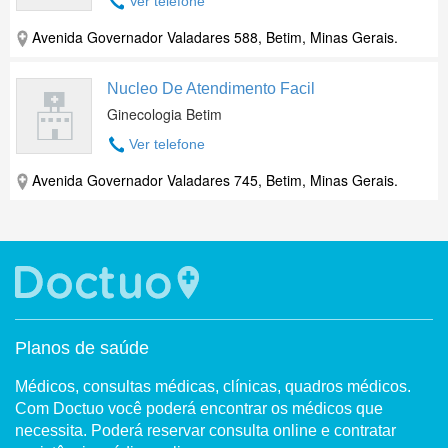
Ver telefone
Avenida Governador Valadares 588
,
Betim
,
Minas Gerais
.
Nucleo De Atendimento Facil
Ginecologia Betim
Ver telefone
Avenida Governador Valadares 745
,
Betim
,
Minas Gerais
.
Planos de saúde
Médicos, consultas médicas, clínicas, quadros médicos.
Com Doctuo você poderá encontrar os médicos que
necessita. Poderá reservar consulta online e contratar