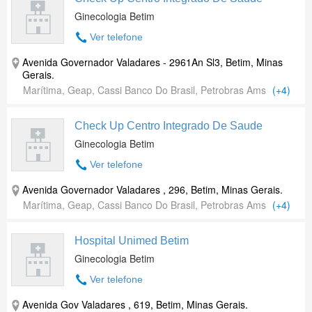
Ginecologia Betim
Ver telefone
Avenida Governador Valadares - 2961An Sl3
,
Betim
,
Minas
Gerais
.
Marítima, Geap, Cassi Banco Do Brasil, Petrobras Ams
(+4)
Check Up Centro Integrado De Saude
Ginecologia Betim
Ver telefone
Avenida Governador Valadares , 296
,
Betim
,
Minas Gerais
.
Marítima, Geap, Cassi Banco Do Brasil, Petrobras Ams
(+4)
Hospital Unimed Betim
Ginecologia Betim
Ver telefone
Avenida Gov Valadares , 619
,
Betim
,
Minas Gerais
.