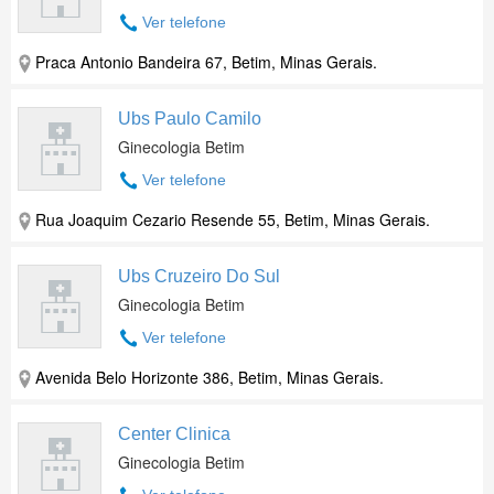
Ver telefone
Praca Antonio Bandeira 67
,
Betim
,
Minas Gerais
.
Ubs Paulo Camilo
Ginecologia Betim
Ver telefone
Rua Joaquim Cezario Resende 55
,
Betim
,
Minas Gerais
.
Ubs Cruzeiro Do Sul
Ginecologia Betim
Ver telefone
Avenida Belo Horizonte 386
,
Betim
,
Minas Gerais
.
Center Clinica
Ginecologia Betim