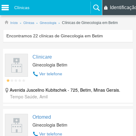
Identificaçã
Clínicas
Início
Clínicas
Ginecologia
Clínicas de Ginecologia em Betim
Encontramos
22
clínicas de Ginecologia em Betim
Clinicare
Ginecologia Betim
Ver telefone
Avenida Juscelino Kubitschek - 725
,
Betim
,
Minas Gerais
.
Tempo Saúde, Amil
Ortomed
Ginecologia Betim
Ver telefone