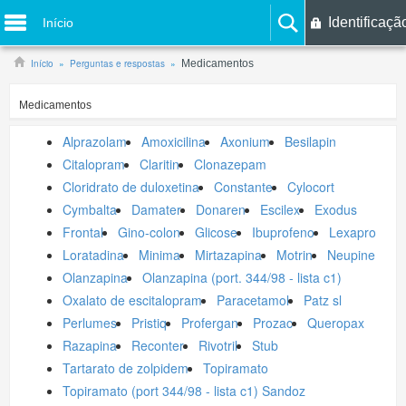
Identificaçã
Início
Início
Perguntas e respostas
Medicamentos
Medicamentos
Alprazolam
Amoxicilina
Axonium
Besilapin
Citalopram
Claritin
Clonazepam
Cloridrato de duloxetina
Constante
Cylocort
Cymbalta
Damater
Donaren
Escilex
Exodus
Frontal
Gino-colon
Glicose
Ibuprofeno
Lexapro
Loratadina
Minima
Mirtazapina
Motrin
Neupine
Olanzapina
Olanzapina (port. 344/98 - lista c1)
Oxalato de escitalopram
Paracetamol
Patz sl
Perlumes
Pristiq
Profergan
Prozac
Queropax
Razapina
Reconter
Rivotril
Stub
Tartarato de zolpidem
Topiramato
Topiramato (port 344/98 - lista c1) Sandoz