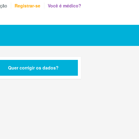
eção
Registrar-se
Você é médico?
Quer corrigir os dados?