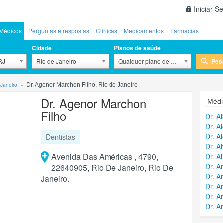
Iniciar S
Médicos
Perguntas e respostas
Clínicas
Medicamentos
Farmácias
Cidade
Planos de saúde
Pes
 RJ
Rio de Janeiro
Qualquer plano de saúde
 Janeiro
Dr. Agenor Marchon Filho, Rio de Janeiro
Dr. Agenor Marchon
Médi
Filho
Dr. A
Dr. Al
Dr. A
Dentistas
Dr. A
Avenida Das Américas , 4790,
Dr. A
Dr. A
22640905, Rio De Janeiro, Rio De
Dr. A
Janeiro.
Dr. A
Dr. A
Dr. A