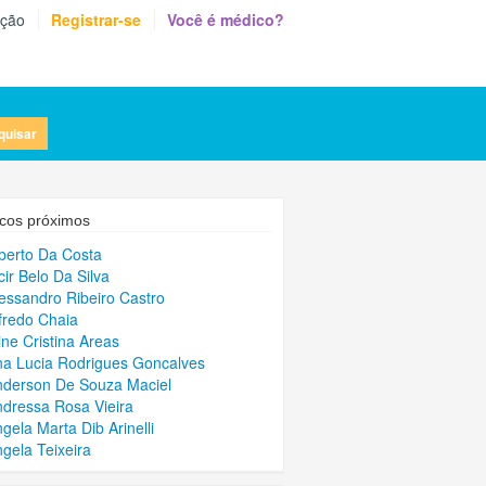
eção
Registrar-se
Você é médico?
quisar
cos próximos
lberto Da Costa
cir Belo Da Silva
lessandro Ribeiro Castro
lfredo Chaia
line Cristina Areas
na Lucia Rodrigues Goncalves
nderson De Souza Maciel
ndressa Rosa Vieira
ngela Marta Dib Arinelli
ngela Teixeira