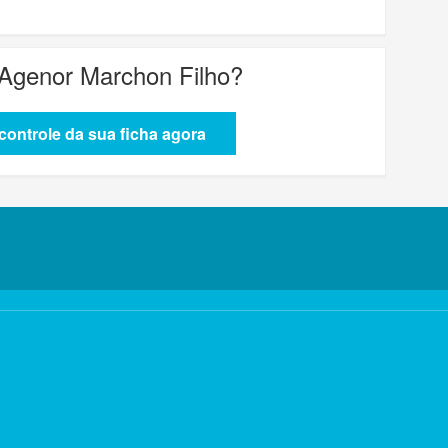
 Agenor Marchon Filho
?
ontrole da sua ficha agora