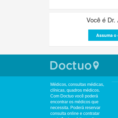
Você é
Dr.
Assuma o c
Médicos, consultas médicas,
clínicas, quadros médicos.
Com Doctuo você poderá
encontrar os médicos que
necessita. Poderá reservar
consulta online e contratar