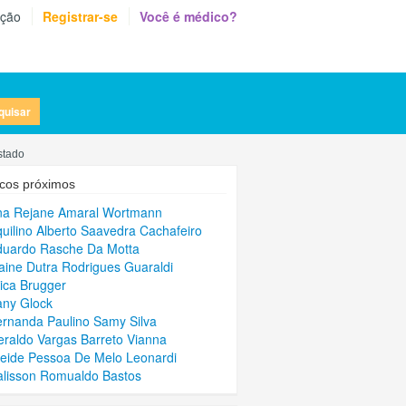
eção
Registrar-se
Você é médico?
quisar
stado
cos próximos
na Rejane Amaral Wortmann
quilino Alberto Saavedra Cachafeiro
duardo Rasche Da Motta
laine Dutra Rodrigues Guaraldi
rica Brugger
any Glock
ernanda Paulino Samy Silva
eraldo Vargas Barreto Vianna
leide Pessoa De Melo Leonardi
alisson Romualdo Bastos