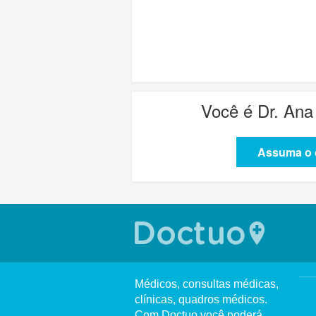
Você é
Dr. Ana
Assuma o c
Médicos, consultas médicas,
clínicas, quadros médicos.
Com Doctuo você poderá