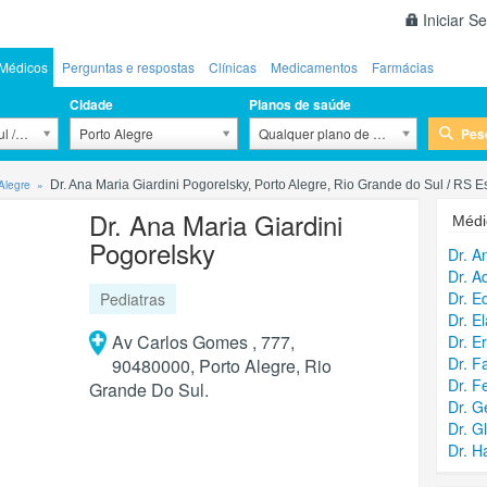
Iniciar S
Médicos
Perguntas e respostas
Clínicas
Medicamentos
Farmácias
Cidade
Planos de saúde
Pes
l / RS
Porto Alegre
Qualquer plano de saúde
Alegre
Dr. Ana Maria Giardini Pogorelsky, Porto Alegre, Rio Grande do Sul / RS E
Dr. Ana Maria Giardini
Médi
Pogorelsky
Dr. A
Dr. A
Dr. E
Pediatras
Dr. E
Av Carlos Gomes , 777,
Dr. E
Dr. F
90480000, Porto Alegre, Rio
Dr. F
Grande Do Sul.
Dr. G
Dr. G
Dr. H