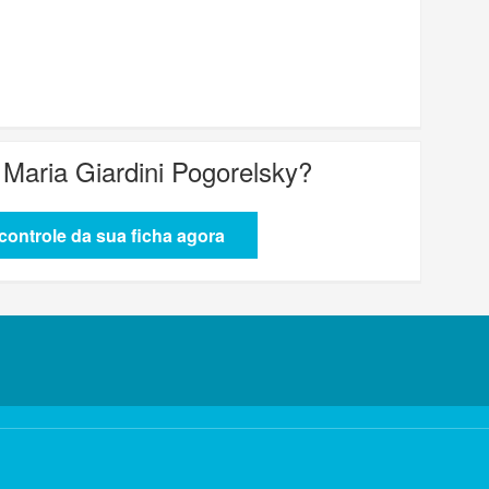
 Maria Giardini Pogorelsky
?
ontrole da sua ficha agora