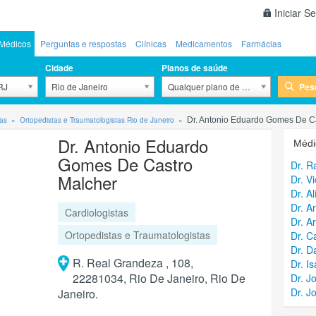
Iniciar S
Médicos
Perguntas e respostas
Clínicas
Medicamentos
Farmácias
Cidade
Planos de saúde
Pes
 RJ
Rio de Janeiro
Qualquer plano de saúde
tas
Ortopedistas e Traumatologistas Rio de Janeiro
Dr. Antonio Eduardo Gomes De Ca
Dr. Antonio Eduardo
Médi
Gomes De Castro
Dr. R
Malcher
Dr. V
Dr. A
Dr. A
Cardiologistas
Dr. A
Ortopedistas e Traumatologistas
Dr. C
Dr. D
R. Real Grandeza , 108,
Dr. I
22281034, Rio De Janeiro, Rio De
Dr. J
Dr. J
Janeiro.