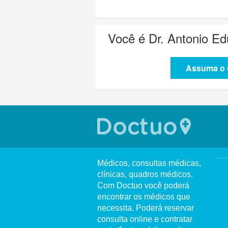
Você é
Dr. Antonio E
Assuma o c
Médicos, consultas médicas,
clínicas, quadros médicos.
Com Doctuo você poderá
encontrar os médicos que
necessita. Poderá reservar
consulta online e contratar