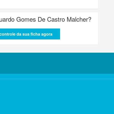
duardo Gomes De Castro Malcher
?
ontrole da sua ficha agora