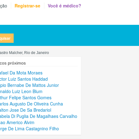
eção
Registrar-se
Você é médico?
quisar
stro Malcher, Rio de Janeiro
cos próximos
afael Da Mota Moraes
ictor Luiz Santos Haddad
lipio Bernabe De Mattos Junior
rnaldo Luiz Leon Blum
rthur Felipe Santos Gomes
arlos Augusto De Oliveira Cunha
alton Jose De Sa Bredariol
sabela Di Puglia De Magalhaes Carvalho
oao Americo Alvim
orge De Lima Castagnino Filho