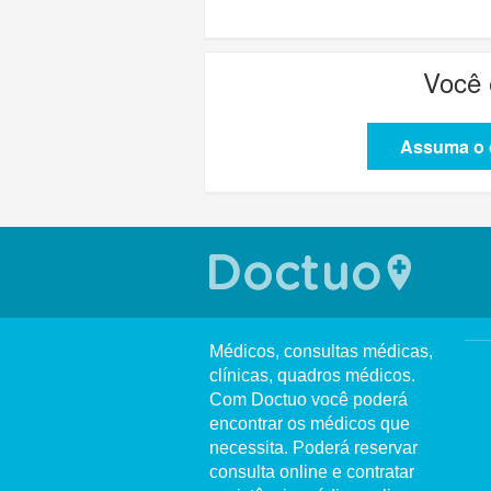
Você
Assuma o c
Médicos, consultas médicas,
clínicas, quadros médicos.
Com Doctuo você poderá
encontrar os médicos que
necessita. Poderá reservar
consulta online e contratar