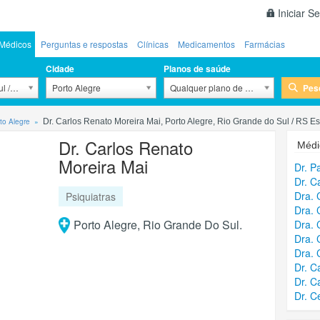
Iniciar S
Médicos
Perguntas e respostas
Clínicas
Medicamentos
Farmácias
Cidade
Planos de saúde
Pes
l / RS
Porto Alegre
Qualquer plano de saúde
to Alegre
Dr. Carlos Renato Moreira Mai, Porto Alegre, Rio Grande do Sul / RS E
Dr. Carlos Renato
Médi
Moreira Mai
Dr. P
Dr. C
Dra. 
Psiquiatras
Dra. 
Porto Alegre, Rio Grande Do Sul.
Dra. 
Dra. 
Dra. 
Dr. C
Dr. C
Dr. C