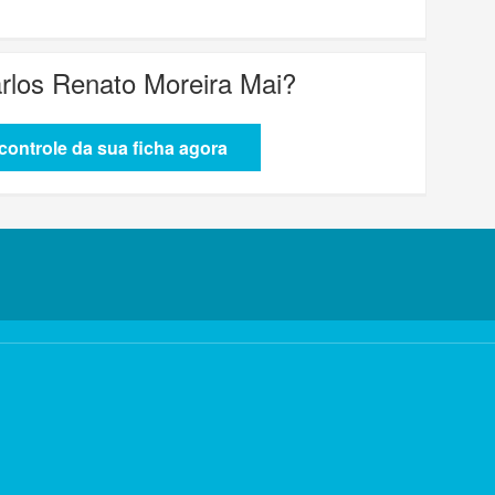
arlos Renato Moreira Mai
?
ontrole da sua ficha agora