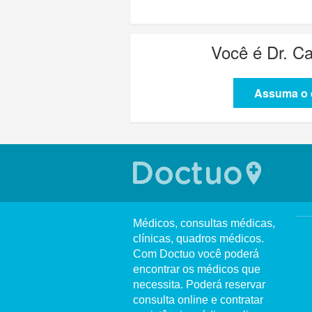
Você é
Dr. C
Assuma o c
Médicos, consultas médicas,
clínicas, quadros médicos.
Com Doctuo você poderá
encontrar os médicos que
necessita. Poderá reservar
consulta online e contratar