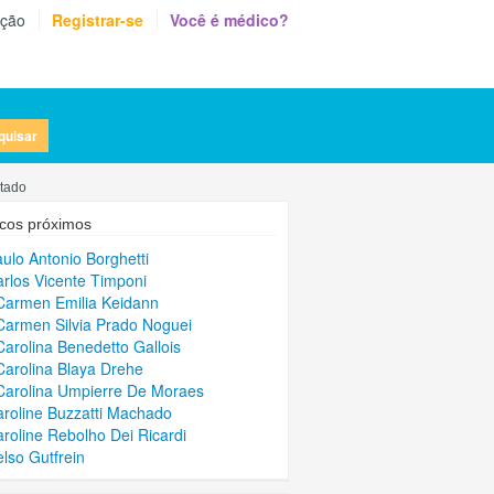
eção
Registrar-se
Você é médico?
quisar
stado
cos próximos
aulo Antonio Borghetti
arlos Vicente Timponi
Carmen Emilia Keidann
Carmen Silvia Prado Noguei
Carolina Benedetto Gallois
Carolina Blaya Drehe
Carolina Umpierre De Moraes
aroline Buzzatti Machado
aroline Rebolho Dei Ricardi
elso Gutfrein