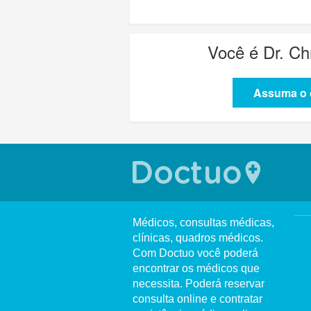
Você é
Dr. Ch
Assuma o c
Médicos, consultas médicas,
clínicas, quadros médicos.
Com Doctuo você poderá
encontrar os médicos que
necessita. Poderá reservar
consulta online e contratar