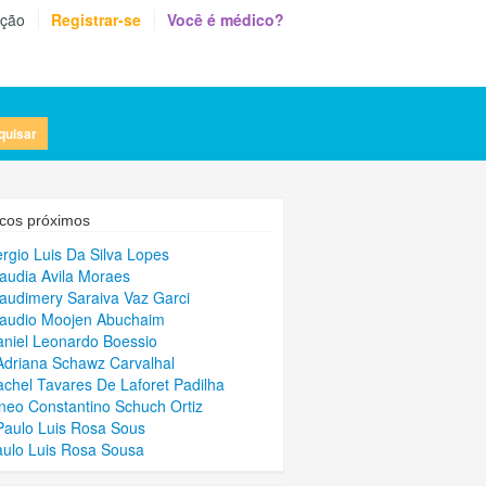
eção
Registrar-se
Você é médico?
quisar
cos próximos
ergio Luis Da Silva Lopes
laudia Avila Moraes
laudimery Saraiva Vaz Garci
laudio Moojen Abuchaim
aniel Leonardo Boessio
Adriana Schawz Carvalhal
achel Tavares De Laforet Padilha
rineo Constantino Schuch Ortiz
Paulo Luis Rosa Sous
aulo Luis Rosa Sousa