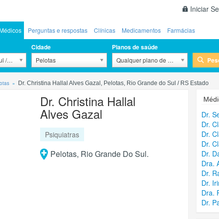
Iniciar S
Médicos
Perguntas e respostas
Clínicas
Medicamentos
Farmácias
Cidade
Planos de saúde
Pes
l / RS
Pelotas
Qualquer plano de saúde
lotas
Dr. Christina Hallal Alves Gazal, Pelotas, Rio Grande do Sul / RS Estado
Dr. Christina Hallal
Médi
Alves Gazal
Dr. S
Dr. C
Dr. C
Psiquiatras
Dr. C
Pelotas, Rio Grande Do Sul.
Dr. D
Dra. 
Dr. R
Dr. I
Dra. 
Dr. P