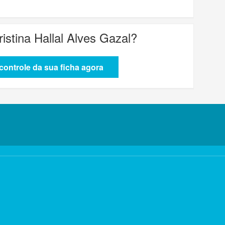
ristina Hallal Alves Gazal
?
ontrole da sua ficha agora