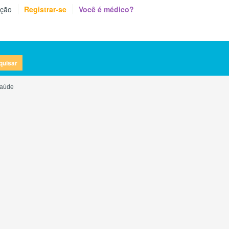
eção
Registrar-se
Você é médico?
quisar
Saúde