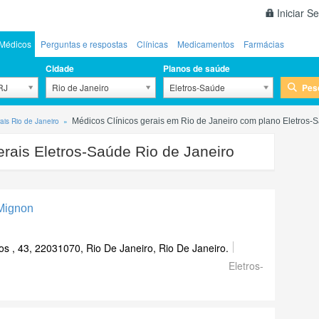
Iniciar S
Médicos
Perguntas e respostas
Clínicas
Medicamentos
Farmácias
Cidade
Planos de saúde
Pes
 RJ
Rio de Janeiro
Eletros-Saúde
rais Rio de Janeiro
Médicos Clínicos gerais em Rio de Janeiro com plano Eletros-
erais Eletros-Saúde Rio de Janeiro
Mignon
s , 43, 22031070, Rio De Janeiro, Rio De Janeiro.
Eletros-