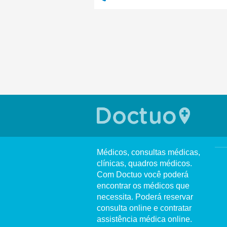
Médicos, consultas médicas,
clínicas, quadros médicos.
Com Doctuo você poderá
encontrar os médicos que
necessita. Poderá reservar
consulta online e contratar
assistência médica online.