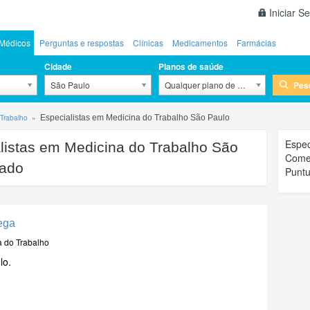
Iniciar S
Médicos
Perguntas e respostas
Clínicas
Medicamentos
Farmácias
Cidade
Planos de saúde
Pes
São Paulo
Qualquer plano de saúde
 Trabalho
Especialistas em Medicina do Trabalho São Paulo
Espec
listas em Medicina do Trabalho São
Comen
tado
Puntu
rega
a do Trabalho
lo.