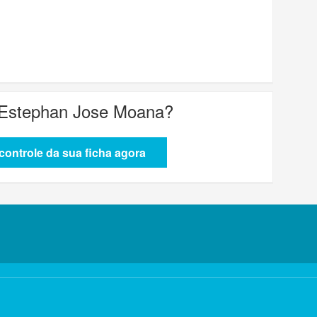
 Estephan Jose Moana
?
ontrole da sua ficha agora