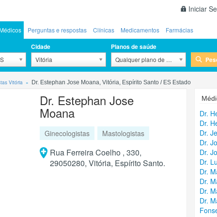
Iniciar S
Médicos
Perguntas e respostas
Clínicas
Medicamentos
Farmácias
Cidade
Planos de saúde
Pes
ES
Vitória
Qualquer plano de saúde
tas Vitória
Dr. Estephan Jose Moana, Vitória, Espírito Santo / ES Estado
Dr. Estephan Jose
Médi
Moana
Dr. H
Dr. H
Dr. J
Ginecologistas
Mastologistas
Dr. J
Rua Ferreira Coelho , 330,
Dr. J
Dr. L
29050280, Vitória, Espírito Santo.
Dr. M
Dr. M
Dr. M
Dr. M
Fons