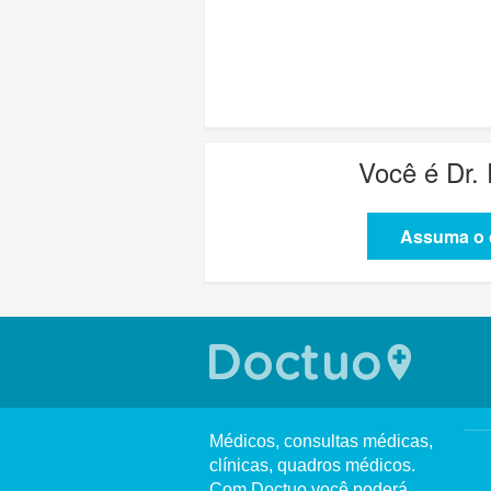
Você é
Dr.
Assuma o c
Médicos, consultas médicas,
clínicas, quadros médicos.
Com Doctuo você poderá