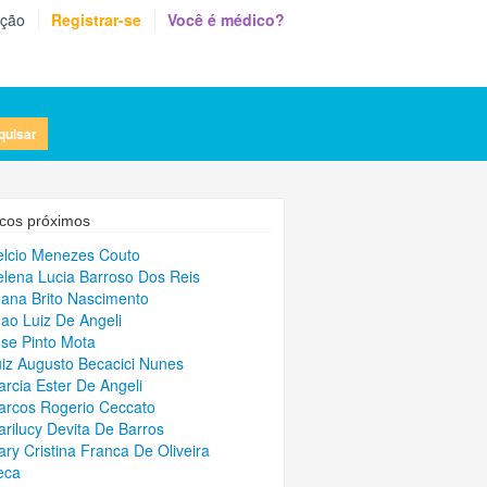
eção
Registrar-se
Você é médico?
quisar
cos próximos
elcio Menezes Couto
elena Lucia Barroso Dos Reis
eana Brito Nascimento
oao Luiz De Angeli
ose Pinto Mota
uiz Augusto Becacici Nunes
arcia Ester De Angeli
arcos Rogerio Ceccato
arilucy Devita De Barros
ary Cristina Franca De Oliveira
eca