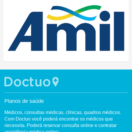
Planos de saúde
Médicos, consultas médicas, clínicas, quadros médicos.
Com Doctuo você poderá encontrar os médicos que
necessita. Poderá reservar consulta online e contratar
assistência médica online.