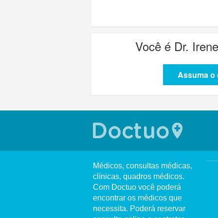
Você é
Dr. Iren
Assuma o c
Médicos, consultas médicas,
clínicas, quadros médicos.
Com Doctuo você poderá
encontrar os médicos que
necessita. Poderá reservar