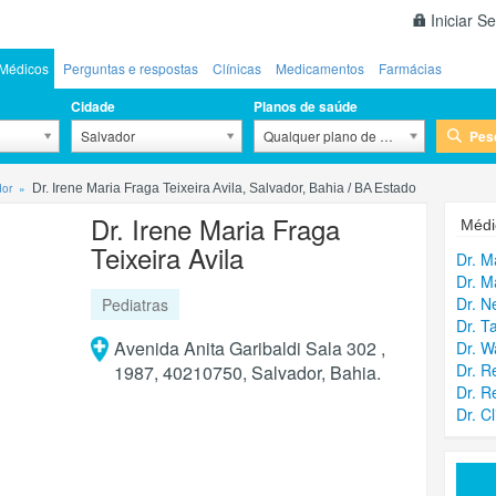
Iniciar S
Médicos
Perguntas e respostas
Clínicas
Medicamentos
Farmácias
Cidade
Planos de saúde
Pes
Salvador
Qualquer plano de saúde
dor
Dr. Irene Maria Fraga Teixeira Avila, Salvador, Bahia / BA Estado
Dr. Irene Maria Fraga
Médi
Teixeira Avila
Dr. M
Dr. M
Dr. N
Pediatras
Dr. T
Avenida Anita Garibaldi Sala 302 ,
Dr. W
Dr. R
1987, 40210750, Salvador, Bahia.
Dr. R
Dr. C