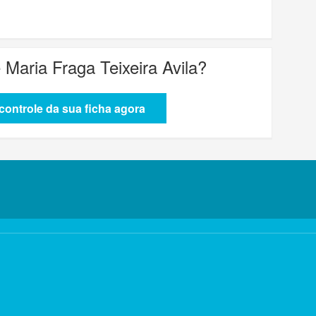
e Maria Fraga Teixeira Avila
?
ontrole da sua ficha agora