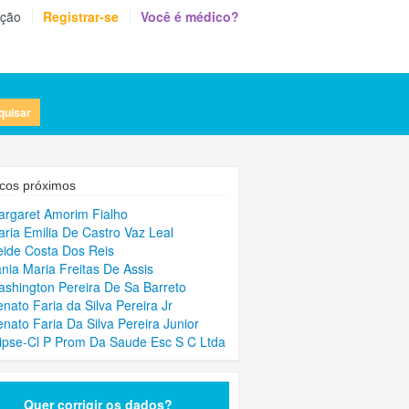
eção
Registrar-se
Você é médico?
quisar
cos próximos
argaret Amorim Fialho
aria Emilia De Castro Vaz Leal
eide Costa Dos Reis
ania Maria Freitas De Assis
ashington Pereira De Sa Barreto
enato Faria da Silva Pereira Jr
enato Faria Da Silva Pereira Junior
lipse-Cl P Prom Da Saude Esc S C Ltda
Quer corrigir os dados?