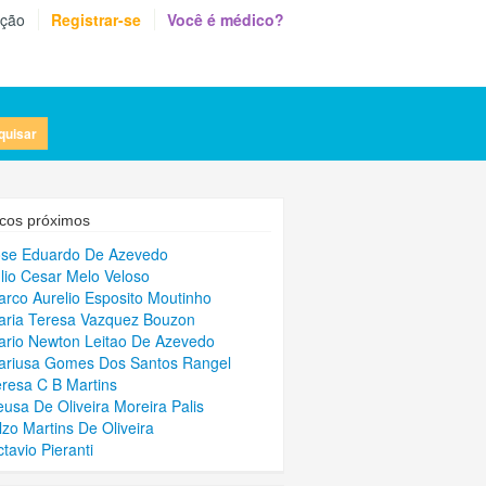
eção
Registrar-se
Você é médico?
quisar
cos próximos
ose Eduardo De Azevedo
ulio Cesar Melo Veloso
arco Aurelio Esposito Moutinho
aria Teresa Vazquez Bouzon
ario Newton Leitao De Azevedo
ariusa Gomes Dos Santos Rangel
eresa C B Martins
eusa De Oliveira Moreira Palis
ilzo Martins De Oliveira
ctavio Pieranti