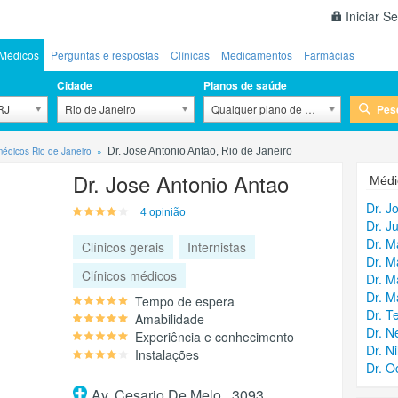
Iniciar S
Médicos
Perguntas e respostas
Clínicas
Medicamentos
Farmácias
Cidade
Planos de saúde
Pes
 RJ
Rio de Janeiro
Qualquer plano de saúde
médicos Rio de Janeiro
Dr. Jose Antonio Antao, Rio de Janeiro
Dr. Jose Antonio Antao
Médi
Dr. J
4 opinião
Dr. J
Dr. M
Clínicos gerais
Internistas
Dr. M
Clínicos médicos
Dr. M
Dr. M
Tempo de espera
Dr. T
Amabilidade
Dr. N
Experiência e conhecimento
Dr. N
Instalações
Dr. O
Av. Cesario De Melo , 3093,