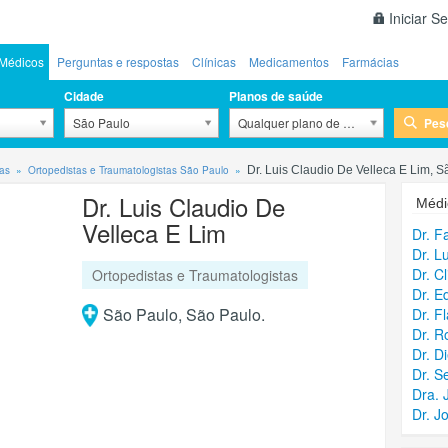
Iniciar S
Médicos
Perguntas e respostas
Clínicas
Medicamentos
Farmácias
Cidade
Planos de saúde
Pes
São Paulo
Qualquer plano de saúde
tas
Ortopedistas e Traumatologistas São Paulo
Dr. Luis Claudio De Velleca E Lim, 
Dr. Luis Claudio De
Médi
Velleca E Lim
Dr. F
Dr. L
Dr. C
Ortopedistas e Traumatologistas
Dr. E
São Paulo, São Paulo.
Dr. Fl
Dr. R
Dr. D
Dr. S
Dra. 
Dr. J