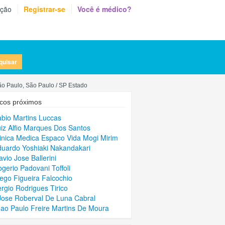
eção
Registrar-se
Você é médico?
quisar
São Paulo, São Paulo / SP Estado
cos próximos
abio Martins Luccas
uiz Alfio Marques Dos Santos
linica Medica Espaco Vida Mogi Mirim
duardo Yoshiaki Nakandakari
avio Jose Ballerini
ogerio Padovani Toffoli
iego Figueira Falcochio
ergio Rodrigues Tirico
Jose Roberval De Luna Cabral
oao Paulo Freire Martins De Moura