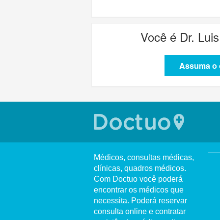
Você é
Dr. Lui
Assuma o c
Médicos, consultas médicas,
clínicas, quadros médicos.
Com Doctuo você poderá
encontrar os médicos que
necessita. Poderá reservar
consulta online e contratar