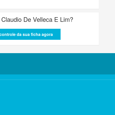
s Claudio De Velleca E Lim
?
ontrole da sua ficha agora