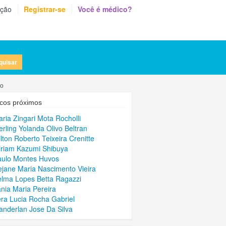
eção
Registrar-se
Você é médico?
quisar
do
cos próximos
aria Zingari Mota Rocholli
erling Yolanda Olivo Beltran
ilton Roberto Teixeira Crenitte
iriam Kazumi Shibuya
aulo Montes Huvos
ejane Maria Nascimento Vieira
elma Lopes Betta Ragazzi
ania Maria Pereira
era Lucia Rocha Gabriel
anderlan Jose Da Silva