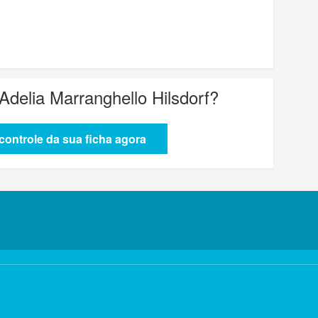
 Adelia Marranghello Hilsdorf
?
ontrole da sua ficha agora