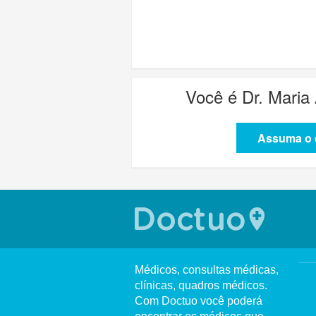
Você é
Dr. Maria
Assuma o c
Médicos, consultas médicas,
clínicas, quadros médicos.
Com Doctuo você poderá