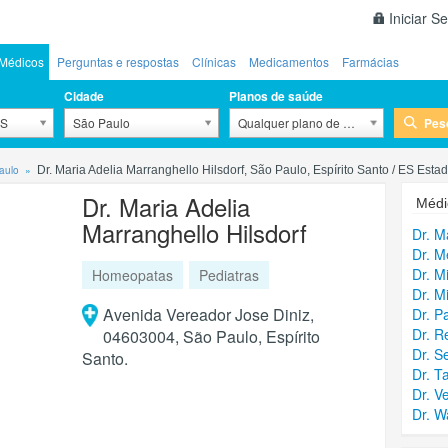
Iniciar S
Médicos
Perguntas e respostas
Clínicas
Medicamentos
Farmácias
Cidade
Planos de saúde
Pes
ES
São Paulo
Qualquer plano de saúde
aulo
Dr. Maria Adelia Marranghello Hilsdorf, São Paulo, Espírito Santo / ES Esta
Dr. Maria Adelia
Médi
Marranghello Hilsdorf
Dr. M
Dr. M
Dr. M
Homeopatas
Pediatras
Dr. M
Avenida Vereador Jose Diniz,
Dr. P
Dr. R
04603004, São Paulo, Espírito
Dr. S
Santo.
Dr. T
Dr. V
Dr. W