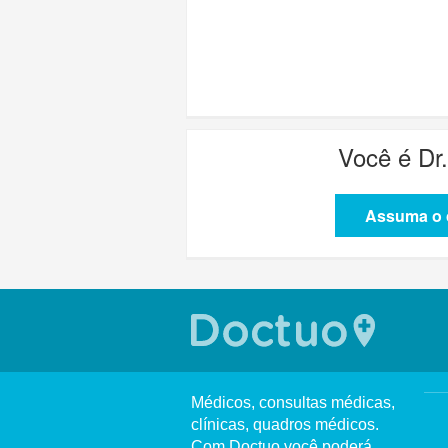
Você é
Dr
Assuma o c
Médicos, consultas médicas,
clínicas, quadros médicos.
Com Doctuo você poderá