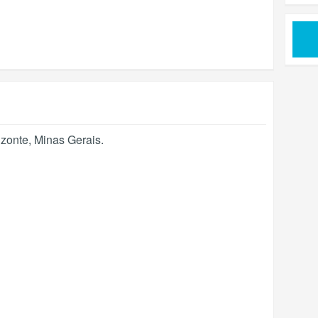
izonte
,
Minas Gerais
.