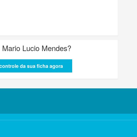
. Mario Lucio Mendes
?
ontrole da sua ficha agora