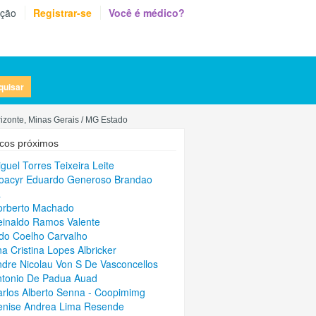
eção
Registrar-se
Você é médico?
quisar
izonte, Minas Gerais / MG Estado
cos próximos
iguel Torres Teixeira Leite
oacyr Eduardo Generoso Brandao
a
orberto Machado
einaldo Ramos Valente
ldo Coelho Carvalho
na Cristina Lopes Albricker
ndre Nicolau Von S De Vasconcellos
ntonio De Padua Auad
arlos Alberto Senna - Coopimimg
enise Andrea Lima Resende