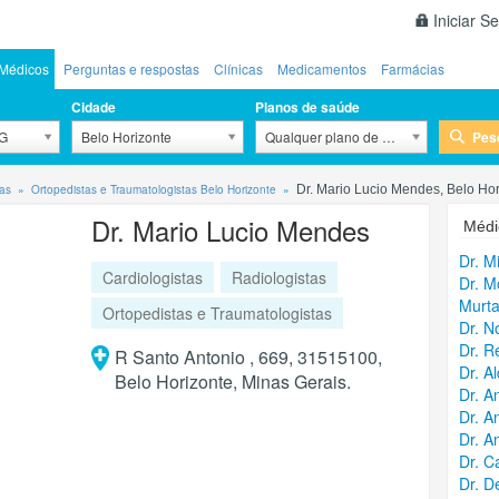
Iniciar S
Médicos
Perguntas e respostas
Clínicas
Medicamentos
Farmácias
Cidade
Planos de saúde
Pes
MG
Belo Horizonte
Qualquer plano de saúde
tas
Ortopedistas e Traumatologistas Belo Horizonte
Dr. Mario Lucio Mendes, Belo Hor
Dr. Mario Lucio Mendes
Médi
Dr. M
Cardiologistas
Radiologistas
Dr. M
Murt
Ortopedistas e Traumatologistas
Dr. N
Dr. R
R Santo Antonio , 669, 31515100,
Dr. A
Belo Horizonte, Minas Gerais.
Dr. A
Dr. A
Dr. A
Dr. C
Dr. D