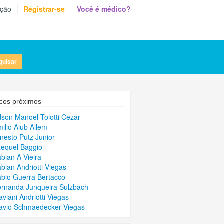
eção
Registrar-se
Você é médico?
quisar
cos próximos
dson Manoel Tolotti Cezar
milio Aiub Allem
rnesto Putz Junior
zequel Baggio
abian A Vieira
abian Andriotti Viegas
abio Guerra Bertacco
ernanda Junqueira Sulzbach
aviani Andriotti Viegas
lavio Schmaedecker Viegas