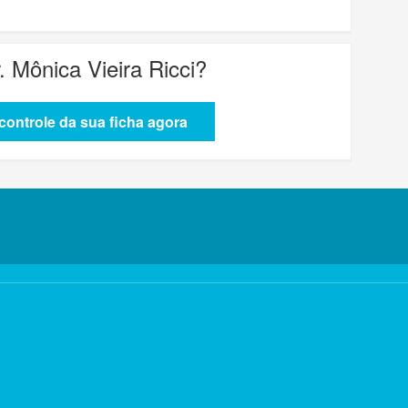
. Mônica Vieira Ricci
?
ontrole da sua ficha agora