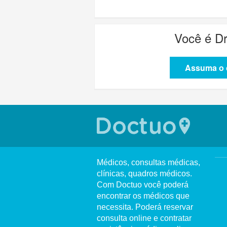
Você é
Dr
Assuma o c
Médicos, consultas médicas,
clínicas, quadros médicos.
Com Doctuo você poderá
encontrar os médicos que
necessita. Poderá reservar
consulta online e contratar