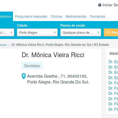
Iniciar S
Médicos
Perguntas e respostas
Clínicas
Medicamentos
Farmácias
Cidade
Planos de saúde
Pes
l / RS
Porto Alegre
Qualquer plano de saúde
Alegre
Dr. Mônica Vieira Ricci, Porto Alegre, Rio Grande do Sul / RS Estado
Dr. Mônica Vieira Ricci
Médi
Dr. E
Dentistas
Dr. E
Dr. E
Avenida Goethe , 71, 90430100,
Dr. E
Porto Alegre, Rio Grande Do Sul.
Dr. F
Dr. F
Dr. F
Dr. F
Dr. Fl
Dr. F