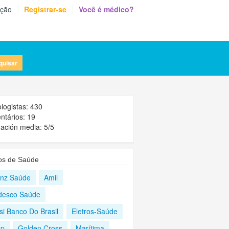
eção
Registrar-se
Você é médico?
quisar
logistas: 430
tários: 19
ación media: 5/5
os de Saúde
ianz Saúde
Amil
desco Saúde
si Banco Do Brasil
Eletros-Saúde
ap
Golden Cross
Marítima