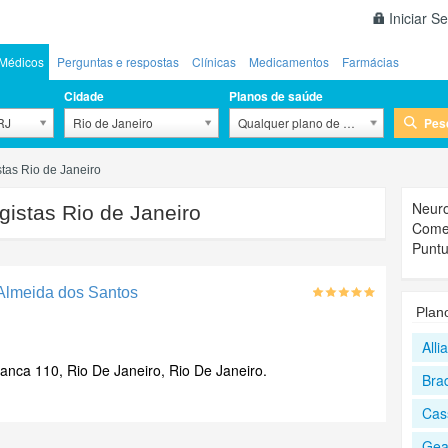
Iniciar S
Médicos
Perguntas e respostas
Clínicas
Medicamentos
Farmácias
Cidade
Planos de saúde
Pes
 RJ
Rio de Janeiro
Qualquer plano de saúde
tas Rio de Janeiro
Neuro
istas Rio de Janeiro
Comen
Puntu
 Almeida dos Santos
Plan
All
anca 110, Rio De Janeiro, Rio De Janeiro.
Bra
Cas
Ge