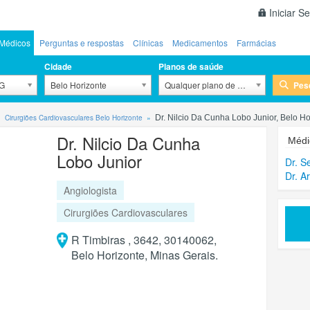
Iniciar S
Médicos
Perguntas e respostas
Clínicas
Medicamentos
Farmácias
Cidade
Planos de saúde
Pes
MG
Belo Horizonte
Qualquer plano de saúde
Cirurgiões Cardiovasculares Belo Horizonte
Dr. Nilcio Da Cunha Lobo Junior, Belo H
Dr. Nilcio Da Cunha
Médi
Lobo Junior
Dr. S
Dr. A
Angiologista
Cirurgiões Cardiovasculares
R Timbiras , 3642, 30140062,
Belo Horizonte, Minas Gerais.