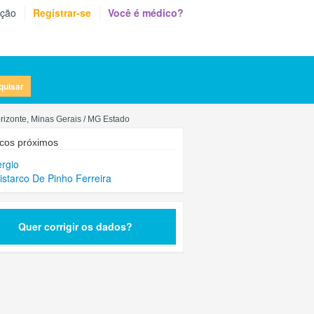
eção
Registrar-se
Você é médico?
quisar
orizonte, Minas Gerais / MG Estado
cos próximos
ergio
ristarco De Pinho Ferreira
Quer corrigir os dados?