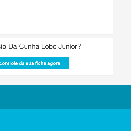
lcio Da Cunha Lobo Junior
?
ontrole da sua ficha agora