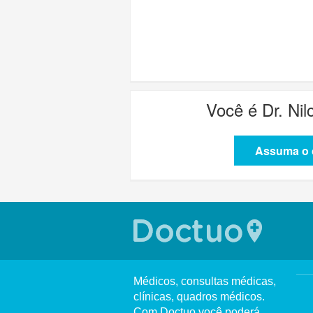
Você é
Dr. Ni
Assuma o c
Médicos, consultas médicas,
clínicas, quadros médicos.
Com Doctuo você poderá