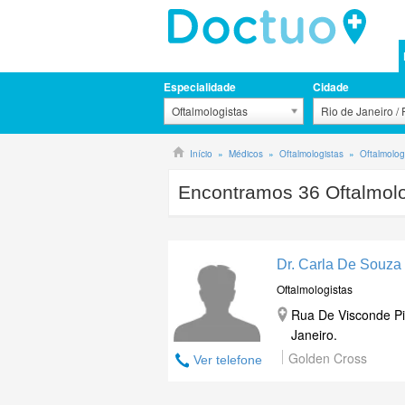
Especialidade
Cidade
Oftalmologistas
Rio de Janeiro /
Início
Médicos
Oftalmologistas
Oftalmolog
Encontramos
36
Oftalmolo
Dr. Carla De Souza
Oftalmologistas
Rua De Visconde Pi
Janeiro.
Golden Cross
Ver telefone