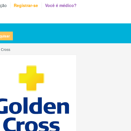
eção
Registrar-se
Você é médico?
quisar
 Cross