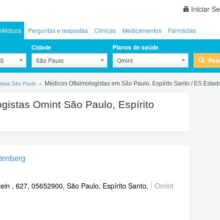
Iniciar S
Médicos
Perguntas e respostas
Clínicas
Medicamentos
Farmácias
Cidade
Planos de saúde
Pes
ES
São Paulo
Omint
istas São Paulo
Médicos Oftalmologistas em São Paulo, Espírito Santo / ES Esta
gistas Omint São Paulo, Espírito
ttenberg
tein , 627, 05652900, São Paulo, Espírito Santo.
Omint