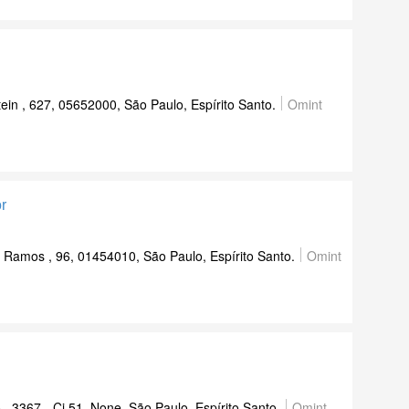
tein , 627, 05652000, São Paulo, Espírito Santo.
Omint
r
 Ramos , 96, 01454010, São Paulo, Espírito Santo.
Omint
 3367 - Cj 51, None, São Paulo, Espírito Santo.
Omint