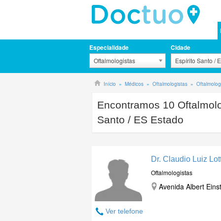
Especialidade
Cidade
Oftalmologistas
Espírito Santo / 
Início
Médicos
Oftalmologistas
Oftalmolog
Encontramos
10
Oftalmolo
Santo / ES Estado
Dr. Claudio Luiz Lo
Oftalmologistas
Avenida Albert Eins
Ver telefone