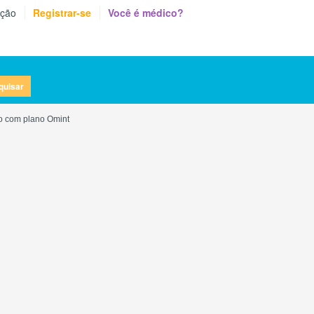
eção
Registrar-se
Você é médico?
quisar
do com plano Omint