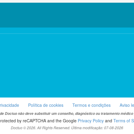
privacidade
Política de cookies
Termos e condições
Aviso l
de Doctuo não deve substituir um conselho, diagnóstico ou tratamento médico p
s protected by reCAPTCHA and the Google
Privacy Policy
and
Terms of S
Doctuo © 2026. All Rights Reserved. Última modificação: 07-08-2026