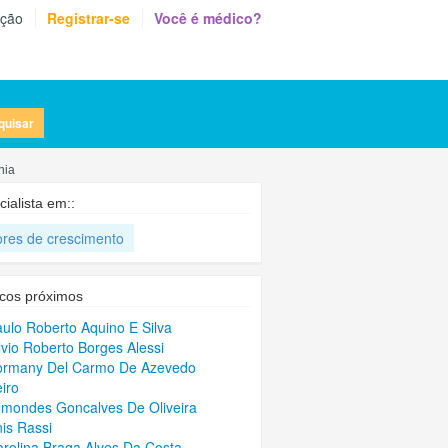
eção
Registrar-se
Você é médico?
quisar
nia
ialista em::
ores de crescimento
cos próximos
aulo Roberto Aquino E Silva
ilvio Roberto Borges Alessi
Sormany Del Carmo De Azevedo
iro
ilmondes Goncalves De Oliveira
nis Rassi
arolina Braga Alves Da Costa