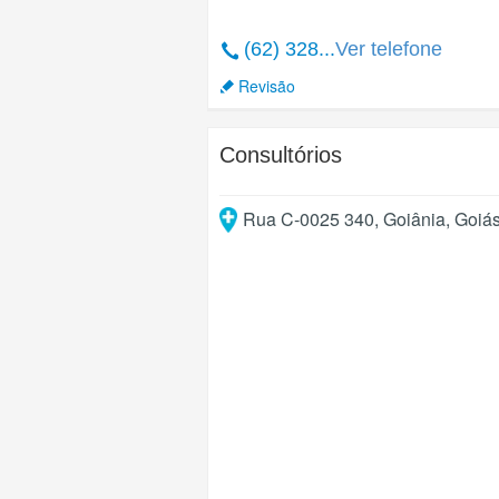
(62) 328...
Ver telefone
Revisão
Consultórios
Rua C-0025 340
,
Goiânia
,
Goiá