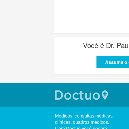
Você é
Dr. Pau
Assuma o c
Médicos, consultas médicas,
clínicas, quadros médicos.
Com Doctuo você poderá