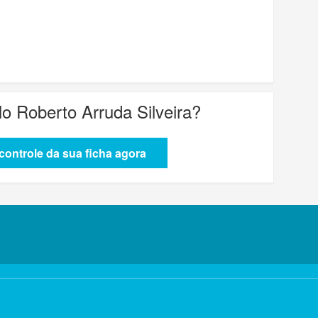
lo Roberto Arruda Silveira
?
ontrole da sua ficha agora