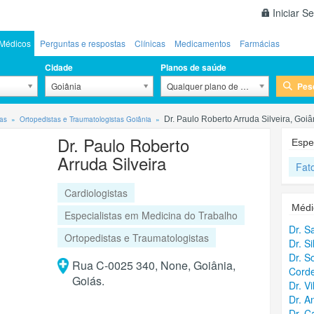
Iniciar S
Médicos
Perguntas e respostas
Clínicas
Medicamentos
Farmácias
Cidade
Planos de saúde
Pes
Goiânia
Qualquer plano de saúde
tas
Ortopedistas e Traumatologistas Goiânia
Dr. Paulo Roberto Arruda Silveira, Goiâ
Dr. Paulo Roberto
Espec
Arruda Silveira
Fat
Cardiologistas
Médi
Especialistas em Medicina do Trabalho
Dr. S
Ortopedistas e Traumatologistas
Dr. S
Dr. 
Rua C-0025 340, None, Goiânia,
Corde
Goiás.
Dr. V
Dr. A
Dr. C