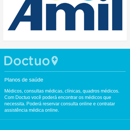
Planos de saúde
Médicos, consultas médicas, clínicas, quadros médicos.
Com Doctuo você poderá encontrar os médicos que
necessita. Poderá reservar consulta online e contratar
assistência médica online.