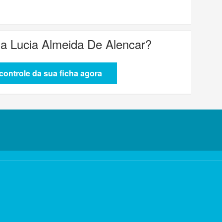
a Lucia Almeida De Alencar
?
ontrole da sua ficha agora