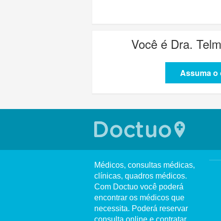
Você é
Dra. Telm
Assuma o c
Médicos, consultas médicas,
clínicas, quadros médicos.
Com Doctuo você poderá
encontrar os médicos que
necessita. Poderá reservar
consulta online e contratar