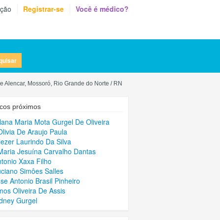
eção
Registrar-se
Você é médico?
quisar
e Alencar, Mossoró, Rio Grande do Norte / RN
cos próximos
Ilana Maria Mota Gurgel De Oliveira
Olivia De Araujo Paula
liezer Laurindo Da Silva
Maria Jesuína Carvalho Dantas
ntonio Xaxa Filho
uciano Simôes Salles
ose Antonio Brasil Pinheiro
mos Oliveira De Assis
idney Gurgel