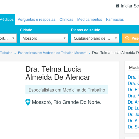
Iniciar S
Médicos
Perguntas e respostas
Clínicas
Medicamentos
Farmácias
Cidade
Planos de saúde
Pes
orte / RN
Mossoró
Qualquer plano de saúde
 Trabalho
Especialistas em Medicina do Trabalho Mossoró
Dra. Telma Lucia Almeida D
Dra. Telma Lucia
Médi
Almeida De Alencar
Dra. 
Dra. 
Dr. E
Especialistas em Medicina do Trabalho
Dra. 
Mossoró, Rio Grande Do Norte.
Dr. A
Dr. L
Dr. J
Dr. A
Dr. S