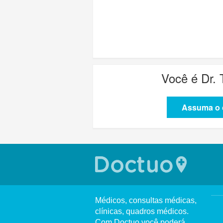
Você é
Dr.
Assuma o c
Médicos, consultas médicas,
clínicas, quadros médicos.
Com Doctuo você poderá