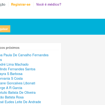
eção
Registrar-se
Você é médico?
quisar
cos próximos
na Paula De Carvalho Fernandes
os
ndré Lima Machado
rlindo Fernandes Santos
ayra S Barbosa
ervania S Costa
liane Goncalves Libonati
orge A R Garcia
etulio Batista De Oliveira
oão Batista Rosa
osé Eudes Leite De Andrade