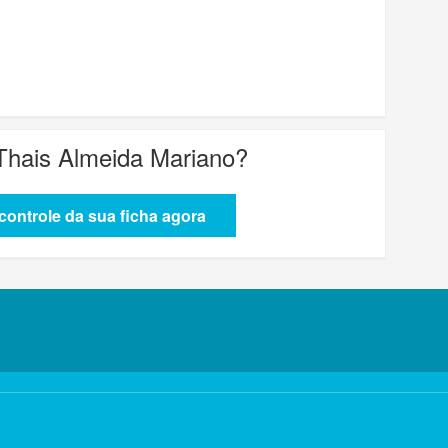
 Thais Almeida Mariano
?
ontrole da sua ficha agora