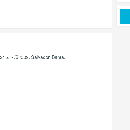
2157 - /Sl/309
,
Salvador
,
Bahia
.