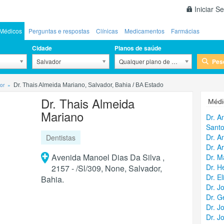
Iniciar S
Médicos
Perguntas e respostas
Clínicas
Medicamentos
Farmácias
Cidade
Planos de saúde
Pes
Salvador
Qualquer plano de saúde
or
Dr. Thais Almeida Mariano, Salvador, Bahia / BA Estado
Dr. Thais Almeida
Médi
Mariano
Dr. A
Sant
Dr. A
Dentistas
Dr. A
Avenida Manoel Dias Da Silva ,
Dr. M
Dr. H
2157 - /Sl/309, None, Salvador,
Dr. E
Bahia.
Dr. J
Dr. G
Dr. J
Dr. J