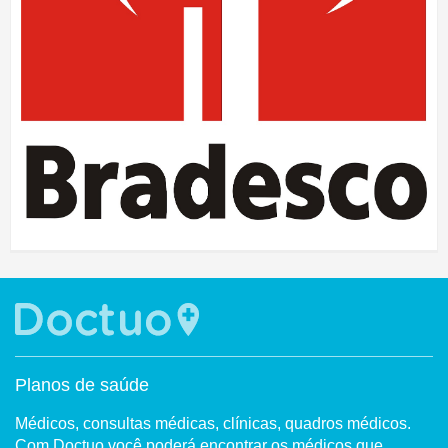
Planos de saúde
Médicos, consultas médicas, clínicas, quadros médicos.
Com Doctuo você poderá encontrar os médicos que