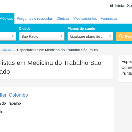
Iniciar S
Médicos
Perguntas e respostas
Clínicas
Medicamentos
Farmácias
Cidade
Planos de saúde
Pes
São Paulo
Qualquer plano de saúde
 Trabalho
Especialistas em Medicina do Trabalho São Paulo
Espec
listas em Medicina do Trabalho São
Comen
tado
Puntu
illen Colombo
a do Trabalho
lo.