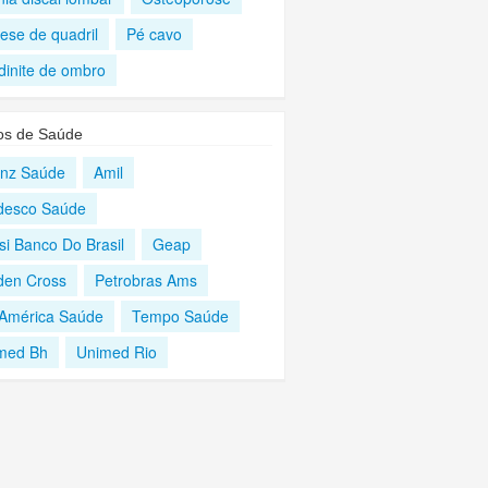
ese de quadril
Pé cavo
dinite de ombro
os de Saúde
ianz Saúde
Amil
desco Saúde
si Banco Do Brasil
Geap
den Cross
Petrobras Ams
 América Saúde
Tempo Saúde
med Bh
Unimed Rio