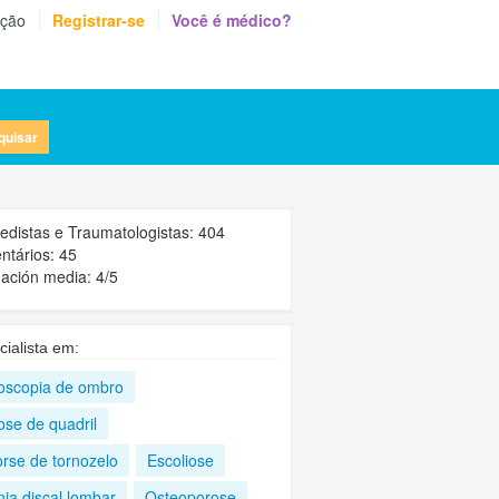
eção
Registrar-se
Você é médico?
quisar
edistas e Traumatologistas: 404
tários: 45
ación media: 4/5
cialista em:
roscopia de ombro
ose de quadril
orse de tornozelo
Escoliose
ia discal lombar
Osteoporose