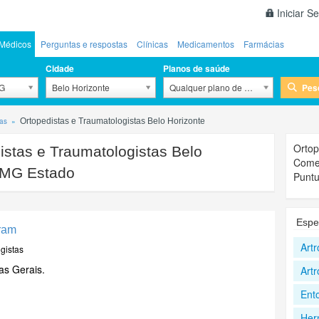
Iniciar S
Médicos
Perguntas e respostas
Clínicas
Medicamentos
Farmácias
Cidade
Planos de saúde
Pes
MG
Belo Horizonte
Qualquer plano de saúde
tas
Ortopedistas e Traumatologistas Belo Horizonte
Ortop
stas e Traumatologistas Belo
Comen
/ MG Estado
Puntu
Espe
bram
Art
gistas
as Gerais.
Artr
Ent
Hern