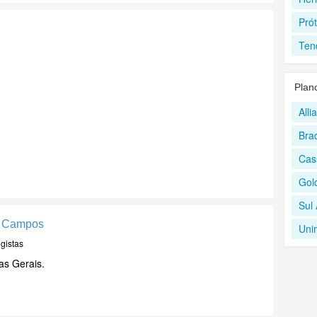
Prót
Ten
Plan
All
Bra
Cas
Gol
Sul
s Campos
Uni
gistas
as Gerais.