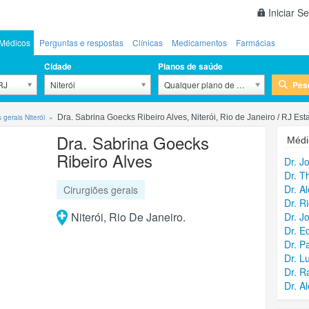
Iniciar S
Médicos
Perguntas e respostas
Clínicas
Medicamentos
Farmácias
Cidade
Planos de saúde
Pes
 RJ
Niterói
Qualquer plano de saúde
 gerais Niterói
Dra. Sabrina Goecks Ribeiro Alves, Niterói, Rio de Janeiro / RJ Est
Dra. Sabrina Goecks
Médi
Ribeiro Alves
Dr. J
Dr. T
Dr. A
Cirurgiões gerais
Dr. R
Niterói, Rio De Janeiro.
Dr. J
Dr. E
Dr. P
Dr. L
Dr. R
Dr. A