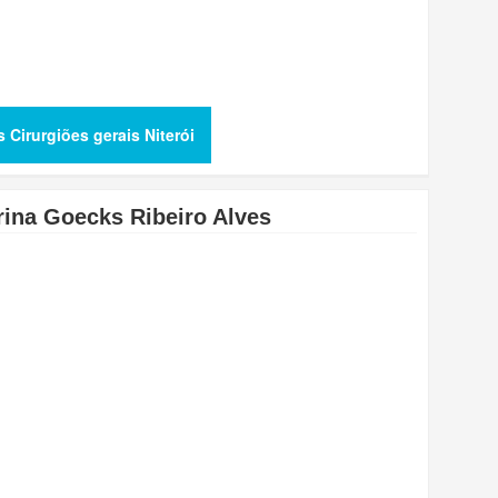
s Cirurgiões gerais Niterói
rina Goecks Ribeiro Alves