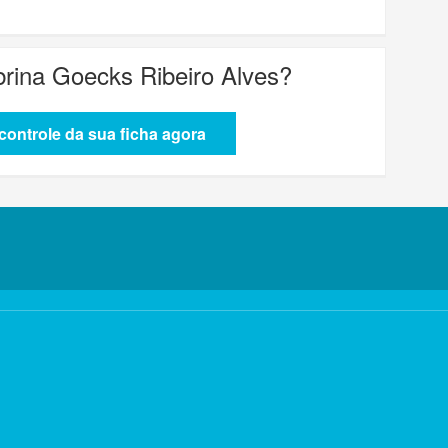
brina Goecks Ribeiro Alves
?
ontrole da sua ficha agora