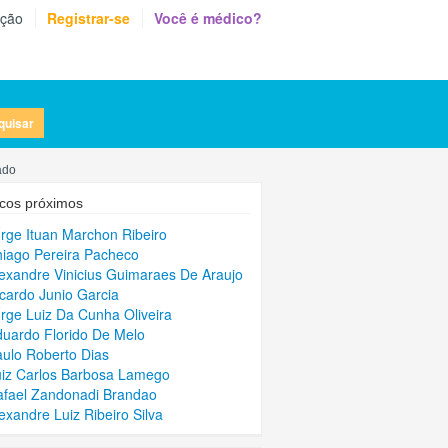
eção
Registrar-se
Você é médico?
quisar
ado
cos próximos
orge Ituan Marchon Ribeiro
hiago Pereira Pacheco
lexandre Vinicius Guimaraes De Araujo
icardo Junio Garcia
orge Luiz Da Cunha Oliveira
duardo Florido De Melo
aulo Roberto Dias
uiz Carlos Barbosa Lamego
afael Zandonadi Brandao
lexandre Luiz Ribeiro Silva