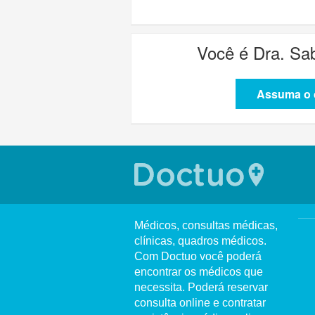
Você é
Dra. Sa
Assuma o c
Médicos, consultas médicas,
clínicas, quadros médicos.
Com Doctuo você poderá
encontrar os médicos que
necessita. Poderá reservar
consulta online e contratar