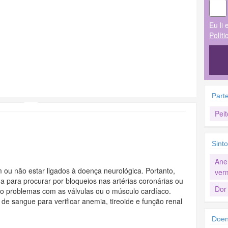
Eu li 
Polít
Part
Peit
Sint
Ane
 ou não estar ligados à doença neurológica. Portanto,
ver
a para procurar por bloqueios nas artérias coronárias ou
Dor 
mo problemas com as válvulas ou o músculo cardíaco.
e sangue para verificar anemia, tireoide e função renal
Doen