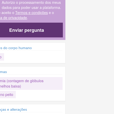
Autorizo o processamento dos meus
dados para poder usar a plataforma.
e aceito o
Termos e condições
e o
ica de privacidade
.
Enviar pergunta
es do corpo humano
o
omas
mia (contagem de glóbulos
melhos baixa)
no peito
ças e alterações