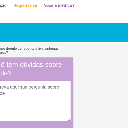
eção
Registrar-se
Você é médico?
ique doente de repente e tive sintomas
tores?
ê tem dúvidas sobre
úde?