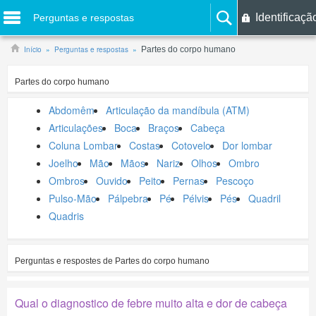
Identificaçã
Perguntas e respostas
Início
Perguntas e respostas
Partes do corpo humano
Partes do corpo humano
Abdomêm
Articulação da mandíbula (ATM)
Articulações
Boca
Braços
Cabeça
Coluna Lombar
Costas
Cotovelo
Dor lombar
Joelho
Mão
Mãos
Nariz
Olhos
Ombro
Ombros
Ouvido
Peito
Pernas
Pescoço
Pulso-Mão
Pálpebra
Pé
Pélvis
Pés
Quadril
Quadris
Perguntas e respostes de
Partes do corpo humano
Qual o diagnostico de febre muito alta e dor de cabeça