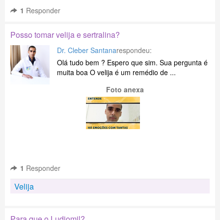
1
Responder
Posso tomar velija e sertralina?
Dr. Cleber Santana
respondeu:
Olá tudo bem ? Espero que sim. Sua pergunta é
muita boa O velija é um remédio de ...
Foto anexa
1
Responder
Velija
Para que o Ludiomil?