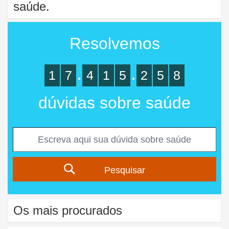
saúde.
Resolvemos
.
.
1
7
4
1
5
2
5
8
dúvidas sobre saúde
Pesquisar
Os mais procurados