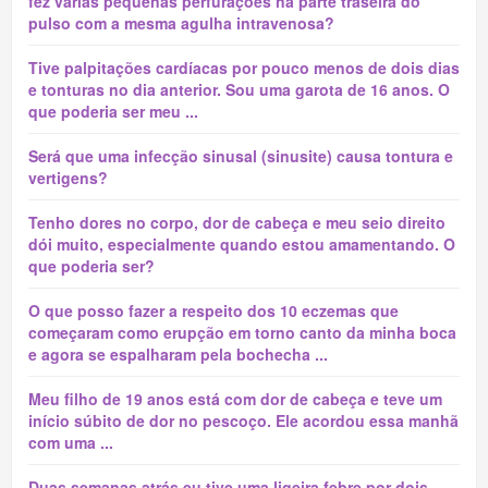
fez várias pequenas perfurações na parte traseira do
pulso com a mesma agulha intravenosa?
Tive palpitações cardíacas por pouco menos de dois dias
e tonturas no dia anterior. Sou uma garota de 16 anos. O
que poderia ser meu ...
Será que uma infecção sinusal (sinusite) causa tontura e
vertigens?
Tenho dores no corpo, dor de cabeça e meu seio direito
dói muito, especialmente quando estou amamentando. O
que poderia ser?
O que posso fazer a respeito dos 10 eczemas que
começaram como erupção em torno canto da minha boca
e agora se espalharam pela bochecha ...
Meu filho de 19 anos está com dor de cabeça e teve um
início súbito de dor no pescoço. Ele acordou essa manhã
com uma ...
Duas semanas atrás eu tive uma ligeira febre por dois