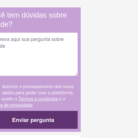
ê tem dúvidas sobre
úde?
Autorizo o processamento dos meus
dados para poder usar a plataforma.
e aceito o
Termos e condições
e o
ica de privacidade
.
Enviar pergunta