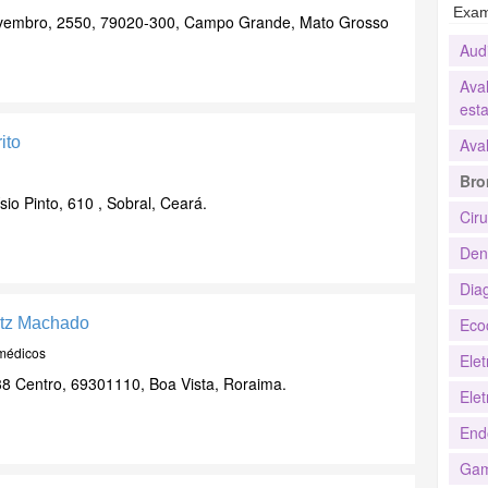
Exam
vembro, 2550, 79020-300, Campo Grande, Mato Grosso
Aud
Ava
esta
ito
Aval
Bro
io Pinto, 610 , Sobral, Ceará.
Cir
Den
Dia
ntz Machado
Eco
 médicos
Ele
8 Centro, 69301110, Boa Vista, Roraima.
Elet
End
Gam