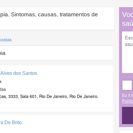
Voc
ia. Sintomas, causas, tratamentos de
sa
postas
ia
s Alves dos Santos
a
das
Eu li 
as, 3333, Sala 601, Rio De Janeiro, Rio De Janeiro.
Polít
ra De Brito