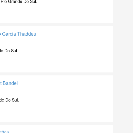
 Rio Grande Do Sul.
o Garcia Thaddeu
de Do Sul.
nt Bandei
de Do Sul.
effen