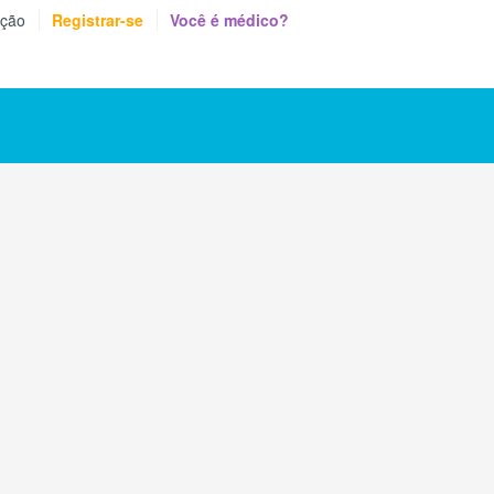
eção
Registrar-se
Você é médico?