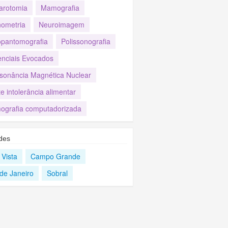
arotomia
Mamografia
ometria
Neuroimagem
opantomografia
Polissonografia
enciais Evocados
sonância Magnética Nuclear
e intolerância alimentar
ografia computadorizada
des
 Vista
Campo Grande
 de Janeiro
Sobral