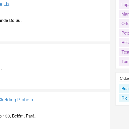
Lap
e Liz
Man
ande Do Sul.
Ort
Pot
Res
Test
Tom
.
Cida
Boa
Rio
Skelding Pinheiro
o 130, Belém, Pará.