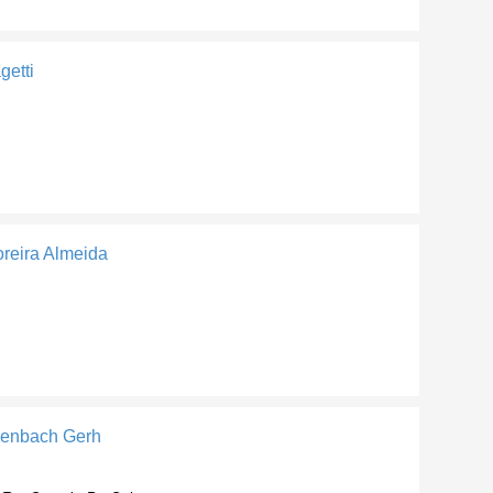
getti
oreira Almeida
denbach Gerh