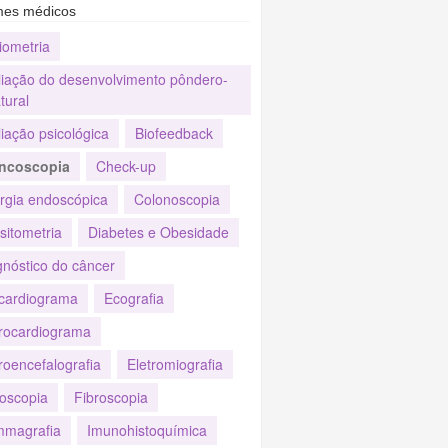
es médicos
iometria
liação do desenvolvimento pôndero-
tural
iação psicológica
Biofeedback
ncoscopia
Check-up
urgia endoscópica
Colonoscopia
sitometria
Diabetes e Obesidade
gnóstico do câncer
cardiograma
Ecografia
trocardiograma
roencefalografia
Eletromiografia
oscopia
Fibroscopia
magrafia
Imunohistoquímica