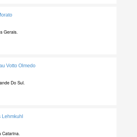
Morato
s Gerais.
lau Votto Olmedo
ande Do Sul.
s Lehmkuhl
a Catarina.