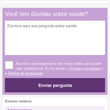
Você tem dúvidas sobre saúde?
Autorizo o processamento dos meus dados para poder
usar a plataforma. Eu li e aceito o
Termos e condições
e
o
Política de privacidade
.
Enviar pergunta
Exames médicos
Amniocentese