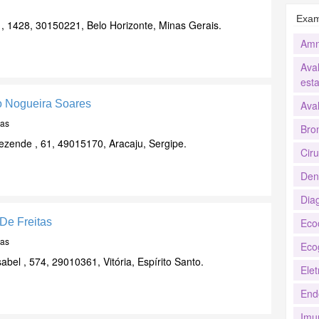
Exam
 , 1428, 30150221, Belo Horizonte, Minas Gerais.
Amn
Ava
esta
o Nogueira Soares
Aval
tas
Bro
zende , 61, 49015170, Aracaju, Sergipe.
Cir
Den
Dia
 De Freitas
Eco
tas
Eco
abel , 574, 29010361, Vitória, Espírito Santo.
Elet
End
Imu