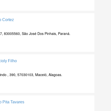
o Cortez
837, 83005560, São José Dos Pinhais, Paraná.
ioly Filho
ndo , 390, 57030103, Maceió, Alagoas.
o Pita Tavares