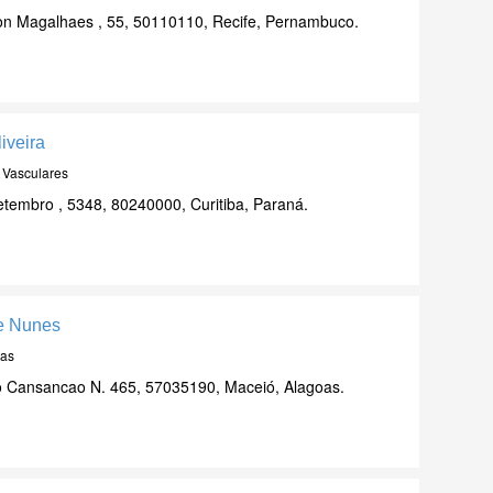
n Magalhaes , 55, 50110110, Recife, Pernambuco.
iveira
s Vasculares
tembro , 5348, 80240000, Curitiba, Paraná.
te Nunes
tas
o Cansancao N. 465, 57035190, Maceió, Alagoas.