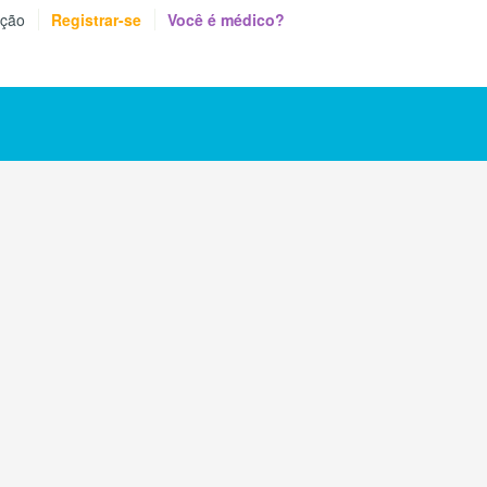
eção
Registrar-se
Você é médico?