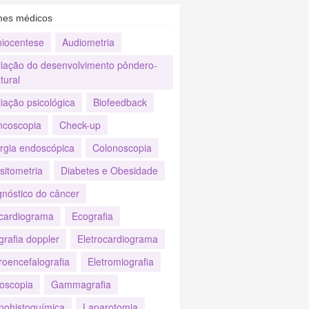
es médicos
iocentese
Audiometria
liação do desenvolvimento pôndero-
tural
iação psicológica
Biofeedback
ncoscopia
Check-up
urgia endoscópica
Colonoscopia
sitometria
Diabetes e Obesidade
gnóstico do câncer
cardiograma
Ecografia
grafia doppler
Eletrocardiograma
roencefalografia
Eletromiografia
oscopia
Gammagrafia
nohistoquímica
Laparotomia