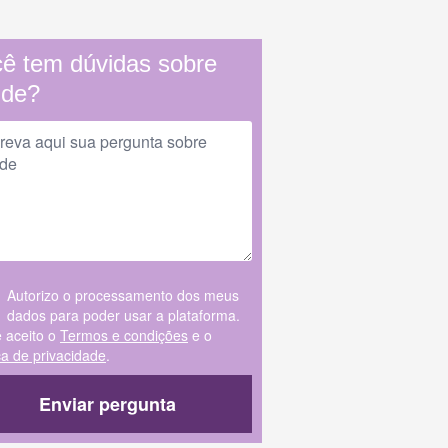
ê tem dúvidas sobre
úde?
Autorizo o processamento dos meus
dados para poder usar a plataforma.
e aceito o
Termos e condições
e o
ica de privacidade
.
Enviar pergunta