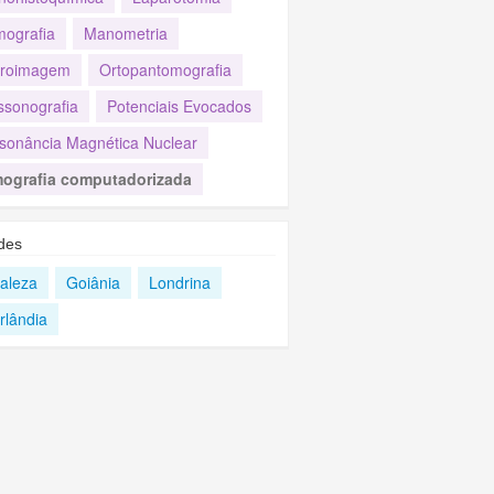
ografia
Manometria
roimagem
Ortopantomografia
ssonografia
Potenciais Evocados
sonância Magnética Nuclear
ografia computadorizada
des
taleza
Goiânia
Londrina
rlândia