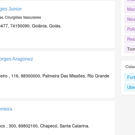
Mam
rges Junior
as, Cirurgiões Vasculares
Neu
00477, 74150090, Goiânia, Goiás.
Poli
Res
Tom
Borges Aragonez
Cida
eiro , 116, 98300000, Palmeira Das Missões, Rio Grande
For
Ube
rreira
co , 300, 89802100, Chapecó, Santa Catarina.