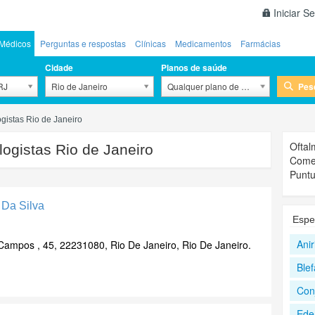
Iniciar S
Médicos
Perguntas e respostas
Clínicas
Medicamentos
Farmácias
Cidade
Planos de saúde
Pes
 RJ
Rio de Janeiro
Qualquer plano de saúde
ogistas Rio de Janeiro
Oftal
ogistas Rio de Janeiro
Comen
Puntu
 Da Silva
Espe
Anir
Campos , 45, 22231080, Rio De Janeiro, Rio De Janeiro.
Ble
Conj
Ede