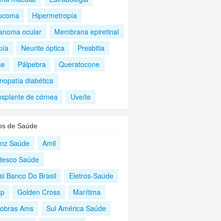
ucoma
Hipermetropía
anoma ocular
Membrana epiretinal
pía
Neurite óptica
Presbitia
se
Pálpebra
Queratocone
nopatía diabética
nsplante de córnea
Uveíte
os de Saúde
ianz Saúde
Amil
desco Saúde
si Banco Do Brasil
Eletros-Saúde
ap
Golden Cross
Marítima
robras Ams
Sul América Saúde