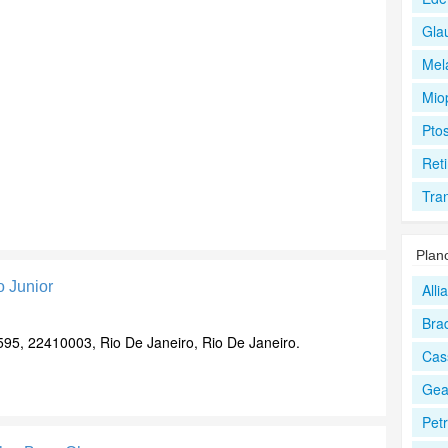
Gla
Mel
Mio
Pto
Reti
Tra
Plan
o Junior
All
Bra
, 595, 22410003, Rio De Janeiro, Rio De Janeiro.
Cas
Ge
Pet