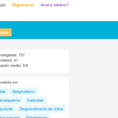
eção
Registrar-se
Você é médico?
quisar
mologistas: 737
tários: 21
ación media: 5/5
cialista em:
idia
Astigmatismo
faroespasmo
Cataratas
untivite
Desprendimento de retina
ma macular
Estrabologia