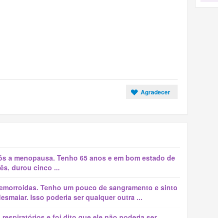
Agradecer
ós a menopausa. Tenho 65 anos e em bom estado de
s, durou cinco ...
emorroidas. Tenho um pouco de sangramento e sinto
smaiar. Isso poderia ser qualquer outra ...
spiratórios e foi dito que ele não poderia ser