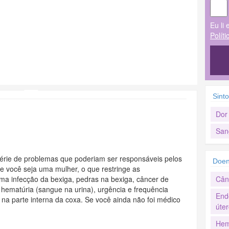
Eu li 
Polít
Sint
Dor 
San
rie de problemas que poderiam ser responsáveis pelos
Doen
e você seja uma mulher, o que restringe as
ma infecção da bexiga, pedras na bexiga, câncer de
Cân
hematúria (sangue na urina), urgência e frequência
End
r na parte interna da coxa. Se você ainda não foi médico
úter
Hem