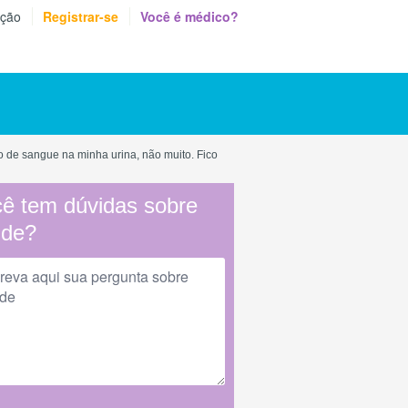
eção
Registrar-se
Você é médico?
o de sangue na minha urina, não muito. Fico
ê tem dúvidas sobre
úde?