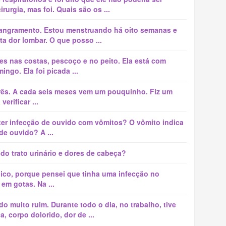
urgia, mas foi. Quais são os ...
sangramento. Estou menstruando há oito semanas e
a dor lombar. O que posso ...
es nas costas, pescoço e no peito. Ela está com
ngo. Ela foi picada ...
rês. A cada seis meses vem um pouquinho. Fiz um
erificar ...
ter infecção de ouvido com vômitos? O vômito indica
de ouvido? A ...
do trato urinário e dores de cabeça?
ico, porque pensei que tinha uma infecção no
em gotas. Na ...
 muito ruim. Durante todo o dia, no trabalho, tive
 corpo dolorido, dor de ...