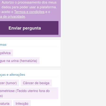
Autorizo o processamento dos meus
dados para poder usar a plataforma.
e aceito o
Termos e condições
e o
ica de privacidade
.
Enviar pergunta
omas
pélvica
gue na urina (hematúria)
ças e alterações
cer (tumor)
Câncer de bexiga
ometriose (Tecido uterino fora do
o)
aturia
Infecção