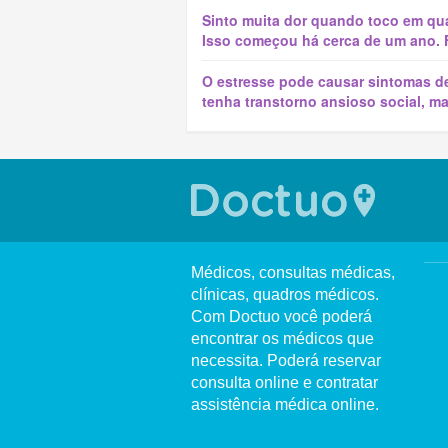
Sinto muita dor quando toco em qua
Isso começou há cerca de um ano. F
O estresse pode causar sintomas de
tenha transtorno ansioso social, m
Médicos, consultas médicas,
clínicas, quadros médicos.
Com Doctuo você poderá
encontrar os médicos que
necessita. Poderá reservar
consulta online e contratar
assistência médica online.