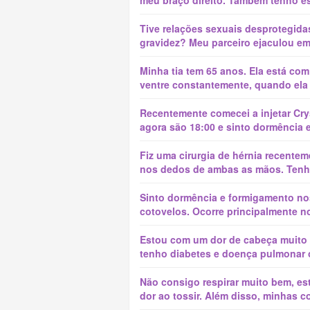
meu braço direito. Também tenho es
Tive relações sexuais desprotegidas
gravidez? Meu parceiro ejaculou em 
Minha tia tem 65 anos. Ela está com 
ventre constantemente, quando ela 
Recentemente comecei a injetar Crys
agora são 18:00 e sinto dormência 
Fiz uma cirurgia de hérnia recente
nos dedos de ambas as mãos. Tenho
Sinto dormência e formigamento no
cotovelos. Ocorre principalmente n
Estou com um dor de cabeça muito f
tenho diabetes e doença pulmonar o
Não consigo respirar muito bem, es
dor ao tossir. Além disso, minhas 