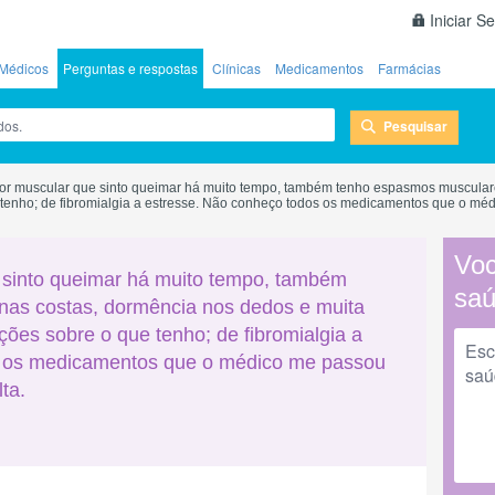
Iniciar S
Médicos
Perguntas e respostas
Clínicas
Medicamentos
Farmácias
Pesquisar
r muscular que sinto queimar há muito tempo, também tenho espasmos musculare
ue tenho; de fibromialgia a estresse. Não conheço todos os medicamentos que o méd
Voc
sinto queimar há muito tempo, também
sa
as costas, dormência nos dedos e muita
ações sobre o que tenho; de fibromialgia a
s os medicamentos que o médico me passou
ta.