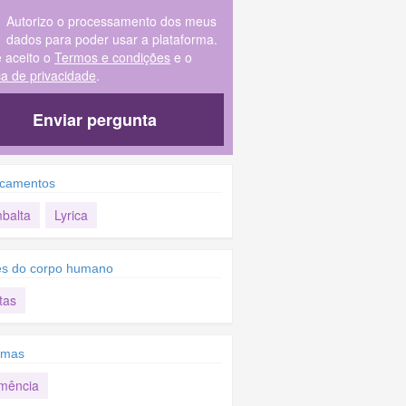
Autorizo o processamento dos meus
dados para poder usar a plataforma.
e aceito o
Termos e condições
e o
ica de privacidade
.
Enviar pergunta
camentos
balta
Lyrica
es do corpo humano
tas
omas
mência