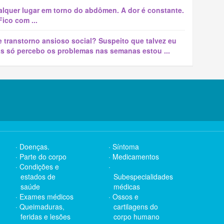
lquer lugar em torno do abdômen. A dor é constante.
ico com ...
 transtorno ansioso social? Suspeito que talvez eu
as só percebo os problemas nas semanas estou ...
Doenças.
Síntoma
Parte do corpo
Medicamentos
Condições e
estados de
Subespecialidades
saúde
médicas
Exames médicos
Ossos e
Queimaduras,
cartilagens do
feridas e lesões
corpo humano