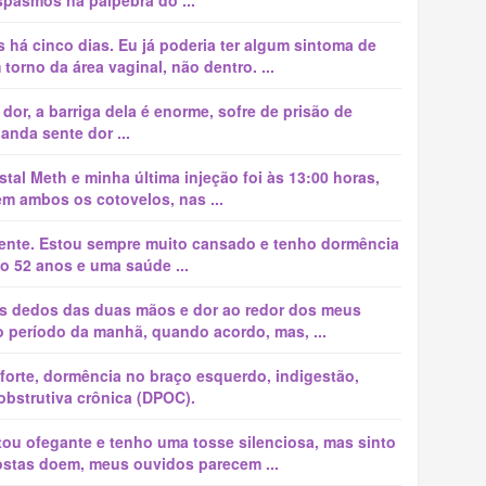
pasmos na pálpebra do ...
 há cinco dias. Eu já poderia ter algum sintoma de
torno da área vaginal, não dentro. ...
dor, a barriga dela é enorme, sofre de prisão de
anda sente dor ...
tal Meth e minha última injeção foi às 13:00 horas,
em ambos os cotovelos, nas ...
mente. Estou sempre muito cansado e tenho dormência
 52 anos e uma saúde ...
s dedos das duas mãos e dor ao redor dos meus
o período da manhã, quando acordo, mas, ...
orte, dormência no braço esquerdo, indigestão,
bstrutiva crônica (DPOC).
tou ofegante e tenho uma tosse silenciosa, mas sinto
costas doem, meus ouvidos parecem ...