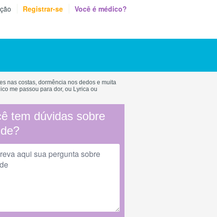
eção
Registrar-se
Você é médico?
s nas costas, dormência nos dedos e muita
ico me passou para dor, ou Lyrica ou
ê tem dúvidas sobre
úde?