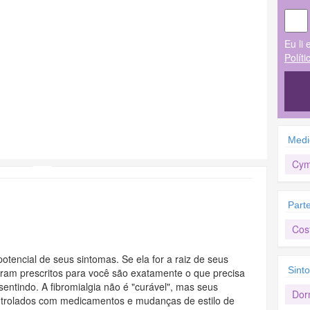
Eu li 
Polít
Medi
Cym
Part
Cos
otencial de seus sintomas. Se ela for a raiz de seus
Sint
ram prescritos para você são exatamente o que precisa
sentindo. A fibromialgia não é "curável", mas seus
Dor
trolados com medicamentos e mudanças de estilo de