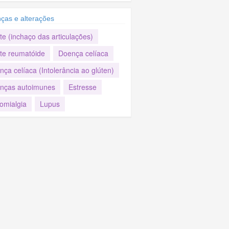
ças e alterações
ite (inchaço das articulações)
ite reumatóide
Doença celíaca
ça celíaca (Intolerância ao glúten)
nças autoimunes
Estresse
omialgia
Lupus