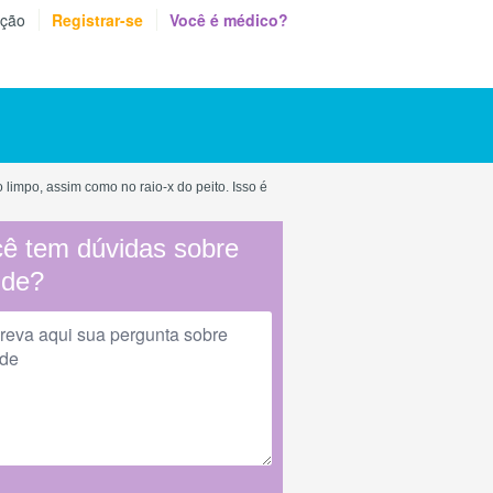
eção
Registrar-se
Você é médico?
 limpo, assim como no raio-x do peito. Isso é
ê tem dúvidas sobre
úde?