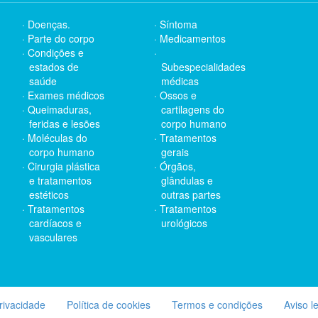
Doenças.
Síntoma
Parte do corpo
Medicamentos
Condições e
estados de
Subespecialidades
saúde
médicas
Exames médicos
Ossos e
Queimaduras,
cartilagens do
feridas e lesões
corpo humano
Moléculas do
Tratamentos
corpo humano
gerais
Cirurgia plástica
Órgãos,
e tratamentos
glândulas e
estéticos
outras partes
Tratamentos
Tratamentos
cardíacos e
urológicos
vasculares
privacidade
Política de cookies
Termos e condições
Aviso l