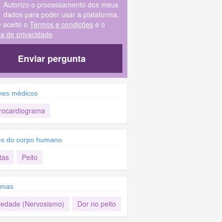
Autorizo o processamento dos meus
dados para poder usar a plataforma.
e aceito o
Termos e condições
e o
ica de privacidade
.
Enviar pergunta
es médicos
trocardiograma
es do corpo humano
tas
Peito
omas
iedade (Nervosismo)
Dor no peito