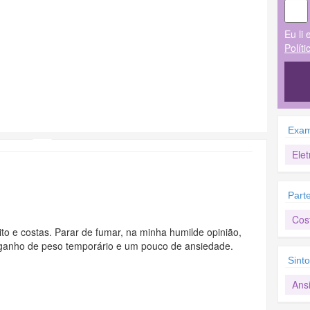
Eu li 
Polít
Exam
Ele
Part
Cos
to e costas. Parar de fumar, na minha humilde opinião,
e ganho de peso temporário e um pouco de ansiedade.
Sint
Ans