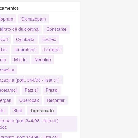
camentos
alopram
Clonazepam
idrato de duloxetina
Constante
cort
Cymbalta
Escilex
dus
Ibuprofeno
Lexapro
ima
Motrin
Neupine
nzapina
zapina (port. 344/98 - lista c1)
acetamol
Patz sl
Pristiq
fergan
Queropax
Reconter
tril
Stub
Topiramato
ramato (port 344/98 - lista c1)
doz
ramato (port.344/98 - lista c1)