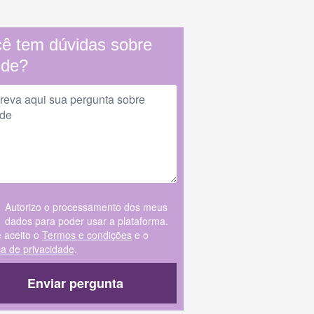
ê tem dúvidas sobre
úde?
Autorizo o processamento dos meus
dados para poder usar a plataforma.
e aceito o
Termos e condições
e o
ica de privacidade
.
Enviar pergunta