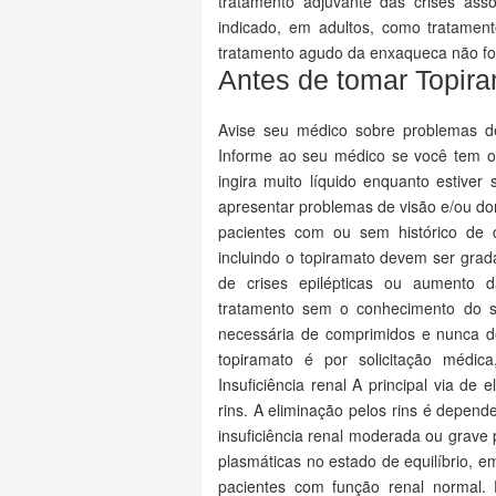
tratamento adjuvante das crises as
indicado, em adultos, como tratament
tratamento agudo da enxaqueca não fo
Antes de tomar Topir
Avise seu médico sobre problemas de saúde ou alergias que você tem ou teve no passado. Informe ao seu médico se você tem ou teve pedras nos rins. Ele deverá recomendar que você ingira muito líquido enquanto estiver se tratando com topiramato. Informe seu médico se você apresentar problemas de visão e/ou dor nos olhos. Interrupção do tratamento com topiramato Nos pacientes com ou sem histórico de crises epilépticas ou epilepsia, as drogas antiepilépticas incluindo o topiramato devem ser gradativamente descontinuadas, para minimizar a possibilidade de crises epilépticas ou aumento da frequência de crises epilépticas. Não interromper o tratamento sem o conhecimento do seu médico. Verifique sempre se você tem a quantidade necessária de comprimidos e nunca deixe que faltem. Nas situações onde a retirada rápida de topiramato é por solicitação médica, seu médico deverá realizar monitoração apropriada. Insuficiência renal A principal via de eliminação do topiramato e seus metabólitos é através dos rins. A eliminação pelos rins é dependente da função renal e independe da idade. Pacientes com insuficiência renal moderada ou grave podem levar de 10 a 15 dias para atingir as concentrações plasmáticas no estado de equilíbrio, em comparação com o período de 4 a 8 dias, observado em pacientes com função renal normal. Em todos os pacientes, a titulação da dose deverá ser orientada pelo resultado clínico (isto é, controle das crises, evitando efeitos colaterais), considerando-se que indivíduos sabidamente portadores de insuficiência renal poderão precisar de um tempo mais longo para alcançar o estado de equilíbrio, a cada dose. Informe ao seu médico se você tem ou teve problemas renais. Hidratação Diminuição e ausência da transpiração foram reportadas em associação com o uso de topiramato. A diminuição da transpiração e o aumento da temperatura corpórea podem ocorrer especialmente em crianças jovens expostas ao calor. A hidratação adequada durante o uso de topiramato é muito importante. A hidratação pode reduzir o risco de pedras nos rins. Ingerir líquidos antes e durante atividades como exercícios físicos ou exposição a temperaturas elevadas pode reduzir o risco de eventos adversos relacionados ao calor. Transtornos do humor / Depressão Um aumento na incidência de transtornos do humor e depressão tem sido observado durante o tratamento com topiramato. Informe ao seu médico se você apresentar alterações de humor ou depressão. Ideação suicida O uso de medicamentos para tratar a epilepsia, inclusive topiramato, aumentam o risco de pensamentos ou comportamentos suicidas em pacientes que utilizam estes medicamentos para qualquer indicação. O mecanismo para este risco não é conhecido. Se em algum momento você tiver pensamentos ou comportamentos suicidas, entre em contato com seu médico imediatamente. Cálculos renais (nefrolitíase) Alguns pacientes, especialmente aqueles com predisposição à formação de cálculos renais, podem ter risco aumentado de formação de cálculo renal e sinais e sintomas associados, tais como cólica renal, dor renal e dor em flanco (dor na lateral do abdômen). Fatores de risco de cálculos renais incluem antecedentes de cálculo renal, histórico familiar de nefrolitíase e hipercalciúria (nível elevado de cálcio na urina). Nenhum desses fatores de risco pode antecipar com certeza a formação de cálculo durante tratamento com topiramato. Além disso, pacientes utilizando outros medicamentos associados à possibilidade de ocorrência de nefrolitíase podem ter um risco aumentado. Informe ao seu médico se você tem ou teve pedras nos rins, ou se há histórico familiar de cálculo renal. Insuficiência hepática O topiramato deve ser administrado com cuidado em pacientes com insuficiência hepática, uma vez que a depuração do topiramato pode estar reduzida neste grupo de pacientes. Miopia aguda e glaucoma agudo de ângulo fechado secundário Uma síndrome consistindo de miopia aguda e glaucoma agudo de ângulo fechado 