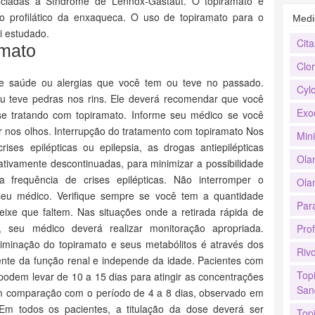
sociadas à Síndrome de Lennox-Gastaut. O topiramato é
o profilático da enxaqueca. O uso de topiramato para o
Medi
i estudado.
Cit
amato
Clor
secundário tem sido relatada em pacientes em uso de topiramato. Os sintomas incluem início agudo de redução da acuidade visual e/ou dor ocular. Achados oftalmológicos podem incluir miopia, redução da câmara anterior, hiperemia ocular (vermelhidão) e aumento da pressão intraocular. Midríase (dilatação da pupila) pode ou não estar presente. Os sintomas ocorrem, caracteristicamente, no primeiro mês após do início do tratamento com topiramato. Ao contrário do glaucoma de ângulo fechado primário, que é raro em pessoas com menos de 40 anos, o glaucoma agudo de ângulo fechado secundário associado com topiramato tem sido relatado tanto em pacientes pediátricos como adultos. O tratamento inclui a interrupção do topiramato, o mais rápido possível de acordo com a avaliação do médico, e medidas apropriadas para reduzir a pressão intraocular. Estas medidas geralmente resultam na redução da pressão intraocular. Elevada pressão intraocular de qualquer natureza, se não for tratada, pode acarretar em graves sequelas, incluindo perda permanente da visão. Informe seu médico se você apresentar problemas de visão, redução da acuidade visual, miopia, vermelhidão e/ou dor nos olhos. Alterações no campo visual Alterações no campo visual têm sido relatadas em pacientes que receberam topiramato, independente da pressão intraocular elevada. Em estudos clínicos, a maioria destas alterações foram reversíveis após a interrupção do tratamento com topiramato. Se ocorrerem problemas visuais durante qualquer momento do tratamento com topiramato, você deve entrar em contato com seu médico, pois ele decidirá se é necessário interromper o tratamento. Acidose metabólica Hipercloremia (aumento de cloro no sangue), hiato não aniônico, acidose metabólica (isto é, redução do bicarbonato sérico abaixo do intervalo de referência normal na ausência de alcalose respiratória) estão associados ao tratamento com topiramato. A redução no bicarbonato ocorre geralmente no início do tratamento, mas pode ocorrer ao longo da duração do tratamento. Dependendo das condições de base, recomenda-se avaliação adequada, incluindo níveis de bicarbonato sérico, durante o tratamento com topiramato. Se a acidose metabólica (acidez do sangue) ocorrer e persistir, deve-se considerar redução da dose ou interrupção do topiramato (usando redução gradual da dose). Suplementação nutricional Informe seu médico se você perder peso durante o tratamento com topiramato, para que ele possa considerar a suplementação da dieta ou o aumento da ingestão de alimentos. Efeito sobre a capacidade de dirigir veículos e operar máquinas O topiramato age sobre o sistema nervoso central, podendo produzir sonolência, tontura ou outros sintomas relacionados. Isto pode causar distúrbios visuais e/ou visão turva. Tais reações podem ser potencialmente perigosas para pacientes dirigindo veículos ou operando máquinas. Certifique-se de que o medicamento não altera seu estado de alerta antes de você dirigir, operar máquinas ou executar tarefas que podem ser perigosas, caso você não esteja atento. Gravidez e Amamentação Informe ao seu médico a ocorrência de gravidez na vigência do tratamento ou após o seu término. Seu médico decidirá se você poderá tomar topiramato. Como qualquer outro anticonvulsivante, há um risco para o feto se você estiver usando topiramato durante a gravidez. Informar ao médico se está amamentando. Este medicamento não deve ser utilizado por mulheres grávidas sem orientação médica. Informe imediatamente seu médico em caso de suspeita de gravidez. Interações medicamentosas Avise seu médico a respeito de outros medicamentos que você esteja tomando, inclusive aqueles que você comprou sem receita médica e quaisquer outros remédios ou suplementos dietéticos que você esteja usando. É muito importante que seu médico saiba se você está tomando digoxina, anticoncepcionais orais, metformina ou quaisquer outras drogas antiepilépticas, como fenitoína, carbamazepina, ácido valproico, fenobarbital e primidona. Você também deve informá-lo caso ingira bebidas alcoólicas ou esteja tomando drogas que diminuem a atividade do sistema nervoso (depressores do sistema nervoso central), por exemplo, anti-histamínicos, remédios contra insônia, antidepressivos, calmantes, narcóticos, barbitúricos ou analgésicos. - Efeitos do topiramato sobre outras drogas antiepilépticas A associação de topiramato a outras drogas antiepilépticas (fenitoína, carbamazepina, ácido valproico, fenobarbital, primidona) não afeta suas concentrações plasmáticas no estado de equilíbrio, exceto, ocasionalmente, em alguns pacientes, em que a adição de topiramato à fenitoína poderá resultar em aumento das concentrações plasmáticas de fenitoína. Isto se deve possivelmente à inibição de uma enzima (CYP2C19) que elimina a fenitoína do sangue. Consequentemente deverá ser realizada dosagem do nível plasmático de fenitoína em qualquer paciente em tratamento com fenitoína que apresente sinais ou sintomas de toxicidade. - Efeitos de outras drogas antiepilépticas sobre topiramato A fenitoína e a carbamazepina diminuem as concentrações plasmáticas do topiramato. A adição ou descontinuação da fenitoína ou da carbamazepina ao tratamento com topiramato poderá requerer um ajuste de dose deste último. A titulação da dose deverá ser realizada de acordo com o efeito clínico. Tanto a adição quanto a retirada do ácido valproico não produzem mudanças clinicamente significativas nas concentrações plasmáticas de topiramato e, portanto, não exigem ajuste da dose do topiramato. Os resultados destas interações estão resumidos na tabela a seguir. DAE coadministrada fenitoína carbamazepina ácido valproico lamotrigina fenobarbital primidona Concentração da DAE ** = sem efeito sobre as concentrações plasmáticas (alteração < 15%) ** = concentrações plasmáticas aumentadas em alguns pacientes = diminuição das concentrações plasmáticas NE = não estudado DAE = droga antiepiléptica Con
Cylo
Exo
Min
Ola
Olan
Par
Pro
Rivo
Topi
San
Topi