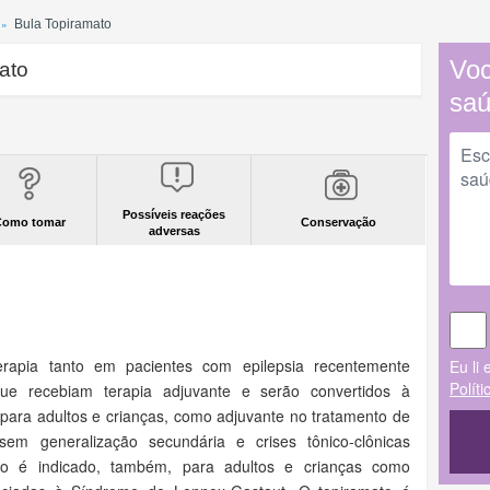
Bula Topiramato
Voc
ato
sa
Possíveis reações
Como tomar
Conservação
adversas
rapia tanto em pacientes com epilepsia recentemente
Eu li 
Polít
ue recebiam terapia adjuvante e serão convertidos à
 para adultos e crianças, como adjuvante no tratamento de
 sem generalização secundária e crises tônico-clônicas
ato é indicado, também, para adultos e crianças como