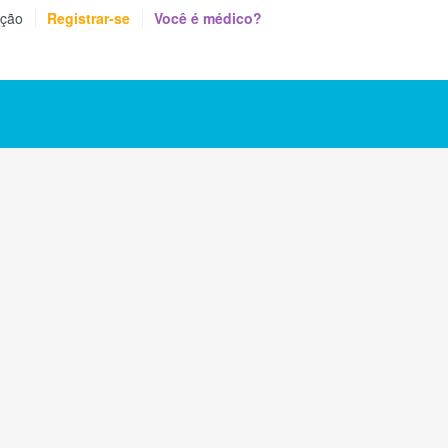
eção
Registrar-se
Você é médico?